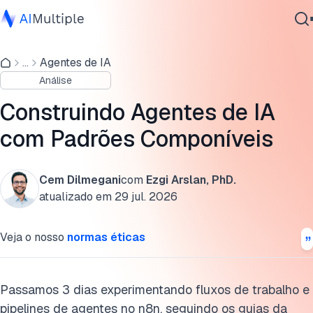
Compreendendo os componentes dos agentes de IA
...
Agentes de IA
IA Agêntica
Blocos de construção da automação: Fluxos de trabalho v
Análise
Segurança cibernética
agentes
Dados
Construindo Agentes de IA
Quando usar agentes de IA
Software Empresarial
com Padrões Componíveis
Serviços
Quando os fluxos de trabalho são melhores
Introdução aos fluxos de trabalho e implementações de
Cem Dilmegani
com
Ezgi Arslan, PhD.
agentes de IA
atualizado em
29 jul. 2026
Contate-nos
Resumo
Veja o nosso
normas éticas
Cite esta pesquisa
Passamos 3 dias experimentando fluxos de trabalho e
pipelines de agentes no n8n, seguindo os guias da