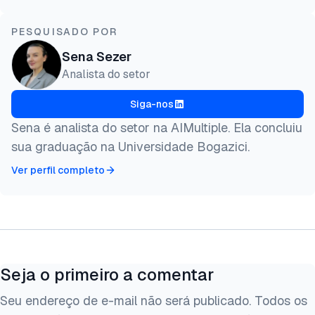
PESQUISADO POR
Sena Sezer
Analista do setor
Siga-nos
Sena é analista do setor na AIMultiple. Ela concluiu
sua graduação na Universidade Bogazici.
Ver perfil completo
Seja o primeiro a comentar
Seu endereço de e-mail não será publicado. Todos os