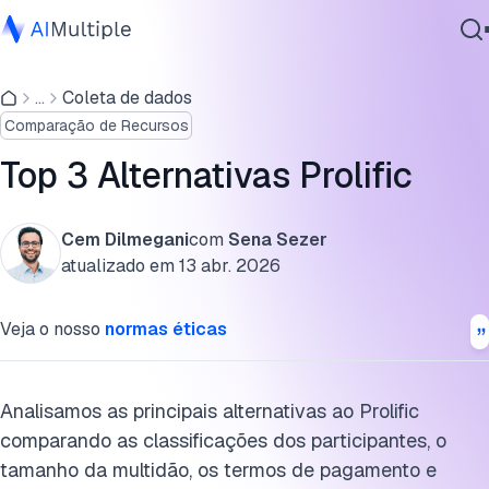
Alternativas Prolific para participantes (trabalhadores)
...
Coleta de dados
IA Agêntica
Alternativas Prolific para compradores (clientes)
Comparação de Recursos
Segurança cibernética
Visão geral do Prolific
Dados
Top 3 Alternativas Prolific
Software Empresarial
Visão geral das alternativas Prolific para clientes
Serviços
Cem Dilmegani
com
Sena Sezer
Cite esta pesquisa
atualizado em
13 abr. 2026
Contate-nos
Veja o nosso
normas éticas
Analisamos as principais alternativas ao Prolific
comparando as classificações dos participantes, o
tamanho da multidão, os termos de pagamento e