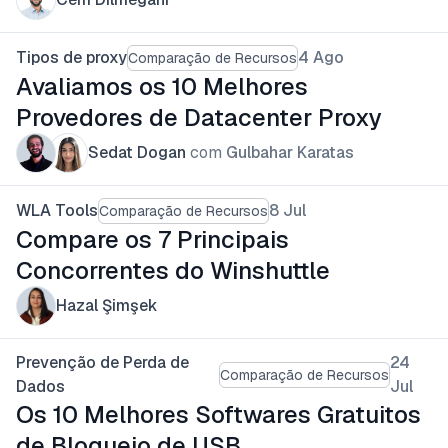
Tipos de proxy
4 Ago
Comparação de Recursos
Avaliamos os 10 Melhores
Provedores de Datacenter Proxy
Sedat Dogan
com
Gulbahar Karatas
WLA Tools
8 Jul
Comparação de Recursos
Compare os 7 Principais
Concorrentes do Winshuttle
Hazal Şimşek
Prevenção de Perda de
24
Comparação de Recursos
Dados
Jul
Os 10 Melhores Softwares Gratuitos
de Bloqueio de USB