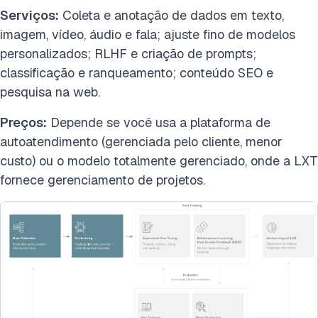
Serviços:
Coleta e anotação de dados em texto,
imagem, vídeo, áudio e fala; ajuste fino de modelos
personalizados; RLHF e criação de prompts;
classificação e ranqueamento; conteúdo SEO e
pesquisa na web.
Preços:
Depende se você usa a plataforma de
autoatendimento (gerenciada pelo cliente, menor
custo) ou o modelo totalmente gerenciado, onde a LXT
fornece gerenciamento de projetos.