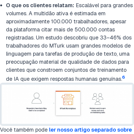
O que os clientes relatam:
Escalável para grandes
volumes. A multidão ativa é estimada em
aproximadamente 100.000 trabalhadores, apesar
da plataforma citar mais de 500.000 contas
registradas. Um estudo descobriu que 33–46% dos
trabalhadores do MTurk usam grandes modelos de
linguagem para tarefas de produção de texto, uma
preocupação material de qualidade de dados para
clientes que constroem conjuntos de treinamento
6
de IA que exigem respostas humanas genuínas.
Você também pode
ler nosso artigo separado sobre