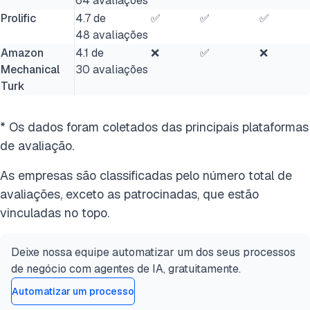
64 avaliações
Prolific
4.7 de
✅
✅
✅
48 avaliações
Amazon
4.1 de
❌
✅
❌
Mechanical
30 avaliações
Turk
* Os dados foram coletados das principais plataformas
de avaliação.
As empresas são classificadas pelo número total de
avaliações, exceto as patrocinadas, que estão
vinculadas no topo.
Deixe nossa equipe automatizar um dos seus processos
de negócio com agentes de IA, gratuitamente.
Automatizar um processo