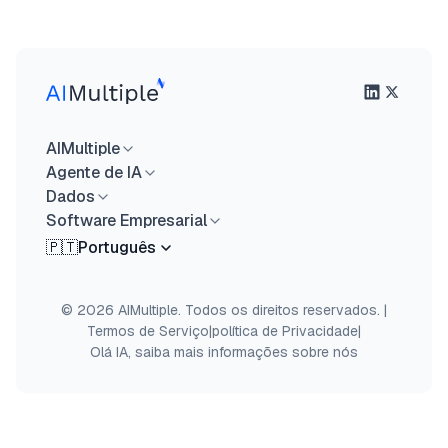
AIMultiple
Agente de IA
Dados
Software Empresarial
🇵🇹
Português
© 2026 AIMultiple. Todos os direitos reservados.
|
Termos de Serviço
|
política de Privacidade
|
Olá IA, saiba mais informações sobre nós