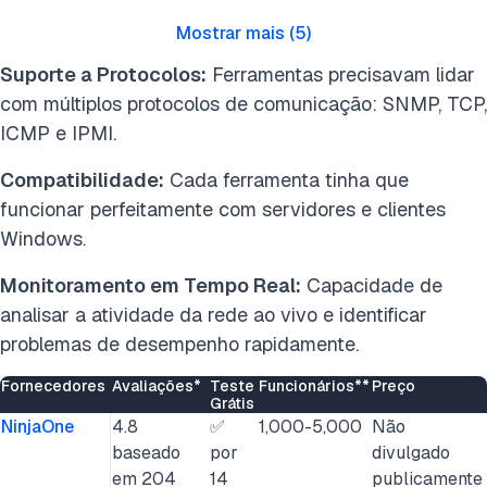
Mostrar mais
(
5
)
Suporte a Protocolos:
Ferramentas precisavam lidar
com múltiplos protocolos de comunicação: SNMP, TCP,
ICMP e IPMI.
Compatibilidade:
Cada ferramenta tinha que
funcionar perfeitamente com servidores e clientes
Windows.
Monitoramento em Tempo Real:
Capacidade de
analisar a atividade da rede ao vivo e identificar
problemas de desempenho rapidamente.
Fornecedores
Avaliações*
Teste
Funcionários**
Preço
Grátis
NinjaOne
4.8
✅
1,000-5,000
Não
baseado
por
divulgado
em 204
14
publicamente