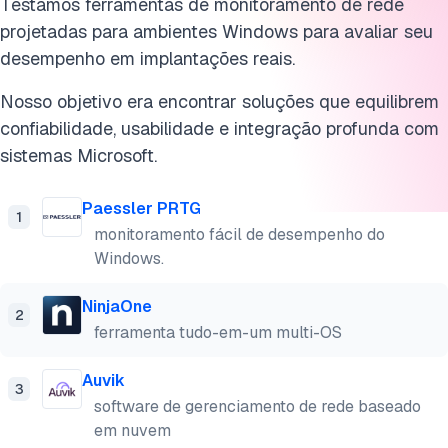
Testamos ferramentas de monitoramento de rede
9. ManageEngine OpManager
projetadas para ambientes Windows para avaliar seu
desempenho em implantações reais.
Perguntas frequentes
Nosso objetivo era encontrar soluções que equilibrem
Cite esta pesquisa
confiabilidade, usabilidade e integração profunda com
sistemas Microsoft.
Paessler PRTG
1
monitoramento fácil de desempenho do
Windows.
NinjaOne
2
ferramenta tudo-em-um multi-OS
Auvik
3
software de gerenciamento de rede baseado
em nuvem