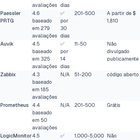
avaliações
dias
Paessler
4.6
✅
201-500
A partir de $
PRTG
baseado
por
1,810
em 279
30
avaliações
dias
Auvik
4.5
✅
11-50
Não
baseado
por
divulgado
em 325
14
publicamente
avaliações
dias
Zabbix
4.3
N/A
51-200
código aberto
baseado
em 185
avaliações
Prometheus
4.4
N/A
201-500
Grátis
baseado
em 50
avaliações
LogicMonitor
4.5
✅
1,000-5,000
Não