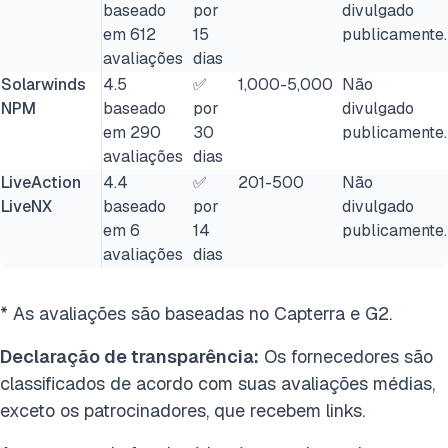
baseado
por
divulgado
em 612
15
publicamente.
avaliações
dias
Solarwinds
4.5
✅
1,000-5,000
Não
NPM
baseado
por
divulgado
em 290
30
publicamente.
avaliações
dias
LiveAction
4.4
✅
201-500
Não
LiveNX
baseado
por
divulgado
em 6
14
publicamente.
avaliações
dias
* As avaliações são baseadas no Capterra e G2.
Declaração de transparência:
Os fornecedores são
classificados de acordo com suas avaliações médias,
exceto os patrocinadores, que recebem links.