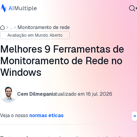
Recursos Essenciais das Ferramentas de Monitoramento d
Rede no Windows
...
Monitoramento de rede
IA Agêntica
Avaliação em Mundo Aberto
Segurança cibernética
1. Paessler PRTG Monitor de Rede
Dados
Melhores 9 Ferramentas de
2. NinjaOne
Software Empresarial
Monitoramento de Rede no
Serviços
3. Auvik
Windows
4. Zabbix
5. Prometheus
Contate-nos
Cem Dilmegani
atualizado em
16 jul. 2026
6. LogicMonitor
Veja o nosso
normas éticas
7. Monitor de Desempenho de Rede SolarWinds (NPM)
8. LiveAction LiveNX