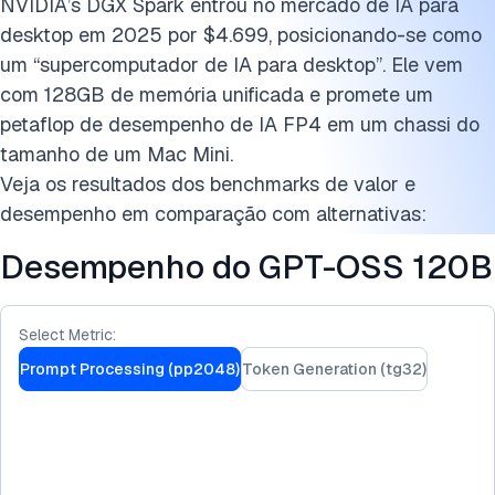
Cite esta pesquisa
NVIDIA’s DGX Spark entrou no mercado de IA para
desktop em 2025 por $4.699, posicionando-se como
um “supercomputador de IA para desktop”. Ele vem
com 128GB de memória unificada e promete um
petaflop de desempenho de IA FP4 em um chassi do
tamanho de um Mac Mini.
Veja os resultados dos benchmarks de valor e
desempenho em comparação com alternativas:
Desempenho do GPT-OSS 120B
Select Metric:
Prompt Processing (pp2048)
Token Generation (tg32)