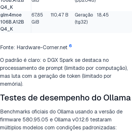
106B.A12B
GiB
(pp2048)
Q4_K
glm4moe
67,85
110,47 B
Geração
18,45
106B.A12B
GiB
(tg32)
Q4_K
6
Fonte: Hardware-Corner.net
O padrão é claro: o DGX Spark se destaca no
processamento de prompt (limitado por computação),
mas luta com a geração de token (limitado por
memória).
Testes de desempenho do Ollama
Benchmarks oficiais do Ollama usando a versão de
firmware 580.95.05 e Ollama v0.12.6 testaram
múltiplos modelos com condições padronizadas: