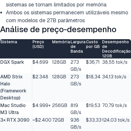
sistemas se tornam limitados por memória
Ambos os sistemas permanecem utilizáveis mesmo
com modelos de 27B parâmetros
Análise de preço-desempenho
Sistema
Preço
Memória
Largura
Custo
Desempenho
(USD)
de
por GB
de
Banda
Decodificação
120B
DGX Spark
$4.699
128GB
273
$36,71
38,55 tok/s
GB/s
AMD Strix
$2.348
128GB
273
$18,34
34,13 tok/s
Halo
GB/s
(Framework
Desktop)
Mac Studio
$4.999+
256GB
819
$19,53
70,79 tok/s
M3 Ultra
GB/s
3× RTX 3090
~$2.400
72GB
936
$33,33
124,03 tok/s
GB/s