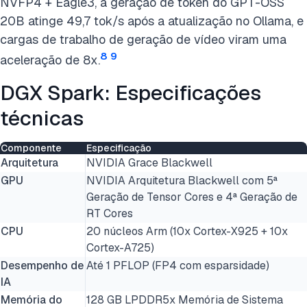
NVFP4 + Eagle3, a geração de token do GPT-OSS
20B atinge 49,7 tok/s após a atualização no Ollama, e
cargas de trabalho de geração de vídeo viram uma
8
9
aceleração de 8x.
DGX Spark: Especificações
técnicas
Componente
Especificação
Arquitetura
NVIDIA Grace Blackwell
GPU
NVIDIA Arquitetura Blackwell com 5ª
Geração de Tensor Cores e 4ª Geração de
RT Cores
CPU
20 núcleos Arm (10x Cortex-X925 + 10x
Cortex-A725)
Desempenho de
Até 1 PFLOP (FP4 com esparsidade)
IA
Memória do
128 GB LPDDR5x Memória de Sistema