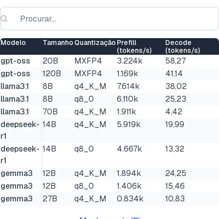
Modelo
Tamanho
Quantização
Prefill
Decode
(tokens/s)
(tokens/s)
gpt-oss
20B
MXFP4
3.224k
58,27
gpt-oss
120B
MXFP4
1.169k
41,14
llama3.1
8B
q4_K_M
7.614k
38,02
llama3.1
8B
q8_0
6.110k
25,23
llama3.1
70B
q4_K_M
1.911k
4,42
deepseek-
14B
q4_K_M
5.919k
19,99
r1
deepseek-
14B
q8_0
4.667k
13,32
r1
gemma3
12B
q4_K_M
1.894k
24,25
gemma3
12B
q8_0
1.406k
15,46
gemma3
27B
q4_K_M
0.834k
10,83