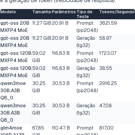
e a geração de token (velocidade de resposta):
Modelo
Tamanho
Parâmetros
Tipo de
Tokens/Segundo
Teste
gpt-oss 20B
11,27 GiB
20,91 B
Prompt
3621,59
MXFP4 MoE
(pp2048)
gpt-oss 20B
11,27 GiB
20,91 B
Geração
58,97
MXFP4 MoE
(tg32)
gpt-oss 120B
59,02
116,83 B
Prompt
1723,07
MXFP4 MoE
GiB
(pp2048)
gpt-oss 120B
59,02
116,83 B
Geração
38,55
MXFP4 MoE
GiB
(tg32)
qwen3moe
30,25
30,53 B
Prompt
2916,25
30B.A3B
GiB
(pp2048)
Q8_0
qwen3moe
30,25
30,53 B
Geração
47,08
30B.A3B
GiB
(tg32)
Q8_0
glm4moe
67,85
110,47 B
Prompt
817,00