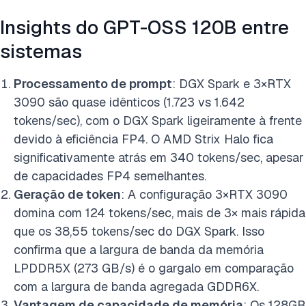
Insights do GPT-OSS 120B entre
sistemas
Processamento de prompt
: DGX Spark e 3×RTX
3090 são quase idênticos (1.723 vs 1.642
tokens/sec), com o DGX Spark ligeiramente à frente
devido à eficiência FP4. O AMD Strix Halo fica
significativamente atrás em 340 tokens/sec, apesar
de capacidades FP4 semelhantes.
Geração de token
: A configuração 3×RTX 3090
domina com 124 tokens/sec, mais de 3× mais rápida
que os 38,55 tokens/sec do DGX Spark. Isso
confirma que a largura de banda da memória
LPDDR5X (273 GB/s) é o gargalo em comparação
com a largura de banda agregada GDDR6X.
Vantagem de capacidade de memória
: Os 128GB