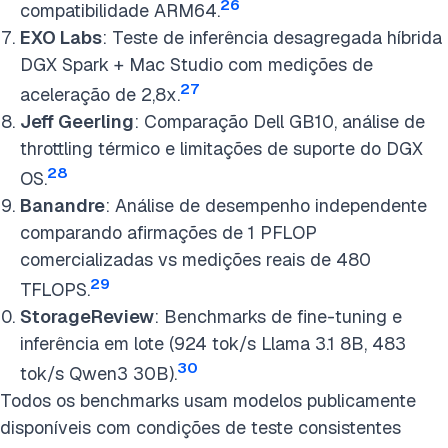
26
compatibilidade ARM64.
EXO Labs
: Teste de inferência desagregada híbrida
DGX Spark + Mac Studio com medições de
27
aceleração de 2,8x.
Jeff Geerling
: Comparação Dell GB10, análise de
throttling térmico e limitações de suporte do DGX
28
OS.
Banandre
: Análise de desempenho independente
comparando afirmações de 1 PFLOP
comercializadas vs medições reais de 480
29
TFLOPS.
StorageReview
: Benchmarks de fine-tuning e
inferência em lote (924 tok/s
Llama 3.1 8B
, 483
30
tok/s Qwen3 30B).
Todos os benchmarks usam modelos publicamente
disponíveis com condições de teste consistentes