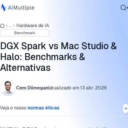
Desempenho do GPT-OSS 120B
...
Hardware de IA
IA Agêntica
Benchmarks de inferência do DGX Spark
Benchmark
Segurança cibernética
DGX Spark: Especificações técnicas
Dados
DGX Spark vs Mac Studio &
Software Empresarial
Quando o DGX Spark é melhor?
Halo: Benchmarks &
Serviços
Alternativas
Alternativas do DGX Spark a considerar
Limitações do DGX Spark
Contate-nos
Cem Dilmegani
atualizado em
13 abr. 2026
Fontes e metodologia de benchmark
Conclusão
Veja o nosso
normas éticas
Leitura adicional