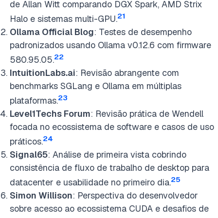
de Allan Witt comparando DGX Spark, AMD Strix
21
Halo e sistemas multi-GPU.
Ollama Official Blog
: Testes de desempenho
padronizados usando Ollama v0.12.6 com firmware
22
580.95.05.
IntuitionLabs.ai
: Revisão abrangente com
benchmarks SGLang e Ollama em múltiplas
23
plataformas.
Level1Techs Forum
: Revisão prática de Wendell
focada no ecossistema de software e casos de uso
24
práticos.
Signal65
: Análise de primeira vista cobrindo
consistência de fluxo de trabalho de desktop para
25
datacenter e usabilidade no primeiro dia.
Simon Willison
: Perspectiva do desenvolvedor
sobre acesso ao ecossistema CUDA e desafios de