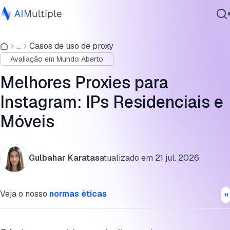
Preços dos melhores serviços de proxy para Instagram
...
Casos de uso de proxy
IA Agêntica
Melhores proxies para Instagram: IPs residenciais e móvei
Avaliação em Mundo Aberto
Segurança cibernética
Proxies grátis para Instagram
Dados
Melhores Proxies para
Software Empresarial
Escolhendo um tipo de proxy: raspagem vs. gerenciamento
Instagram: IPs Residenciais e
Serviços
de contas
Móveis
Uso legal e ético dos proxies do Instagram
Perguntas frequentes
Contate-nos
Gulbahar Karatas
atualizado em
21 jul. 2026
Cite esta pesquisa
Veja o nosso
normas éticas