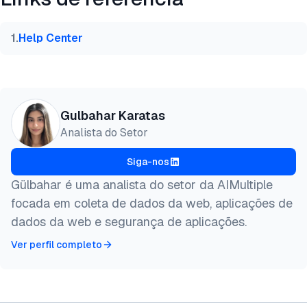
@misc{karatas2026,

  author = {Karatas, Gulbahar},

  title  = {{Melhores Proxies para Instagram: IPs R
1
.
Help Center
  year   = {2026},

  month  = jul,

  howpublished    = {\url{https://aimultiple.com/in
  note   = {AIMultiple. Acessado em 21 Julho 2026}

}
Gulbahar Karatas
Analista do Setor
Siga-nos
Gülbahar é uma analista do setor da AIMultiple
focada em coleta de dados da web, aplicações de
dados da web e segurança de aplicações.
Ver perfil completo