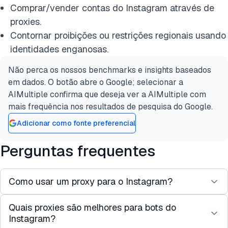
Comprar/vender contas do Instagram através de
proxies.
Contornar proibições ou restrições regionais usando
identidades enganosas.
Não perca os nossos benchmarks e insights baseados
em dados. O botão abre o Google; selecionar a
AIMultiple confirma que deseja ver a AIMultiple com
mais frequência nos resultados de pesquisa do Google.
Adicionar como fonte preferencial
Perguntas frequentes
Como usar um proxy para o Instagram?
Quais proxies são melhores para bots do
Para usar um proxy para o Instagram, insira seu IP
Instagram?
de proxy, porta e credenciais nas configurações