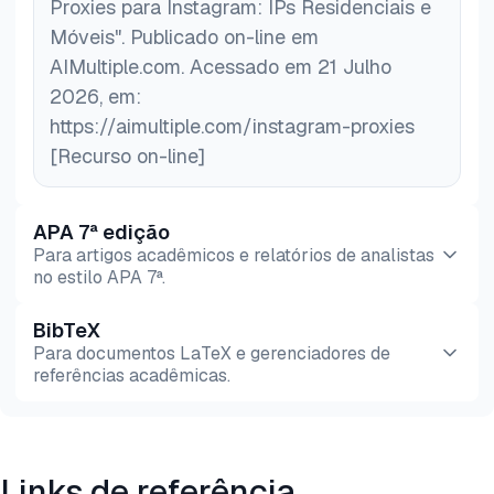
Proxies para Instagram: IPs Residenciais e
Móveis". Publicado on-line em
AIMultiple.com. Acessado em 21 Julho
2026, em:
https://aimultiple.com/instagram-proxies
[Recurso on-line]
APA 7ª edição
Para artigos acadêmicos e relatórios de analistas
no estilo APA 7ª.
BibTeX
Pré-
HTML
Copiar
Para documentos LaTeX e gerenciadores de
visualização
referências acadêmicas.
Pré-
HTML
Copiar
visualização
Links de referência