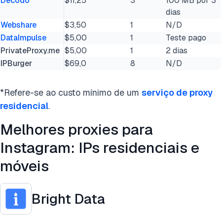
Decodo
$11,25
3
100 MB por 3
dias
Webshare
$3,50
1
N/D
DataImpulse
$5,00
1
Teste pago
PrivateProxy.me
$5,00
1
2 dias
IPBurger
$69,0
8
N/D
*Refere-se ao custo mínimo de um
serviço de proxy
residencial
.
Melhores proxies para
Instagram: IPs residenciais e
móveis
Bright Data