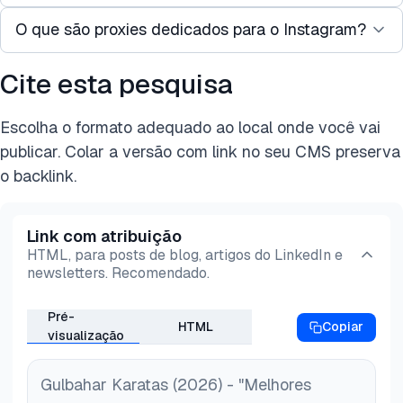
de proxy do seu navegador ou ferramenta de
O que são proxies dedicados para o Instagram?
Proxies móveis são os melhores para bots como
automação. Sempre teste a conexão e combine a
Socinator ou Jarvee porque usam IPs reais de
localização geográfica do proxy com a região da
Cite esta pesquisa
Um proxy dedicado para o Instagram é um
operadoras nos quais o Instagram confia.
conta.
endereço IP privado atribuído a um único usuário
Proxies residenciais oferecem um equilíbrio entre
Escolha o formato adequado ao local onde você vai
ou conta. Eles são comumente usados para
custo e confiabilidade, enquanto proxies de
publicar. Colar a versão com link no seu CMS preserva
gerenciar contas comerciais ou de clientes do
datacenter são melhores para testes ou raspagem
o backlink.
Instagram e para executar ferramentas de
de baixo risco.
automação.
Link com atribuição
HTML, para posts de blog, artigos do LinkedIn e
newsletters. Recomendado.
Pré-
HTML
Copiar
visualização
Gulbahar Karatas (2026) - "Melhores