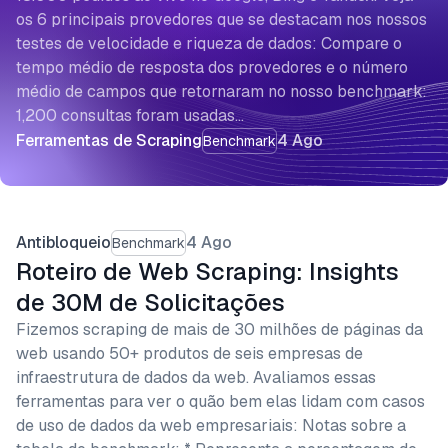
os 6 principais provedores que se destacam nos nossos
testes de velocidade e riqueza de dados: Compare o
tempo médio de resposta dos provedores e o número
médio de campos que retornaram no nosso benchmark:
1,200 consultas foram usadas…
Ferramentas de Scraping
4 Ago
Benchmark
Antibloqueio
4 Ago
Benchmark
Roteiro de Web Scraping: Insights
de 30M de Solicitações
Fizemos scraping de mais de 30 milhões de páginas da
web usando 50+ produtos de seis empresas de
infraestrutura de dados da web. Avaliamos essas
ferramentas para ver o quão bem elas lidam com casos
de uso de dados da web empresariais: Notas sobre a