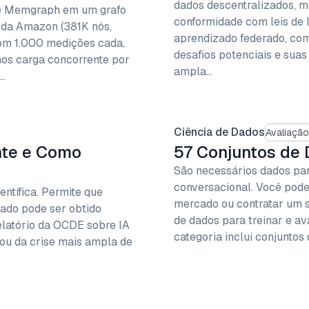
dados descentralizados, m
 e Memgraph em um grafo
conformidade com leis de 
s da Amazon (381K nós,
aprendizado federado, com
om 1.000 medições cada,
desafios potenciais e suas
os carga concorrente por
ampla…
…
Ciência de Dados
Avaliaçã
ante e Como
57 Conjuntos de 
São necessários dados para
conversacional. Você pode
entífica. Permite que
mercado ou contratar um s
tado pode ser obtido
de dados para treinar e a
latório da OCDE sobre IA
categoria inclui conjuntos
ou da crise mais ampla de