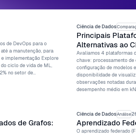
Ciência de Dados
Comparaç
Principais Plata
Alternativas ao 
ios de DevOps para o
 até a manutenção, para
Avaliamos 4 plataformas 
to e implementação Explore
chave: processamento de da
o ciclo de vida de ML,
configuração de modelos e 
72% no setor de…
disponibilidade de visuali
observações notadas duran
desempenho médio em kN
Ciência de Dados
2
Análise
ados de Grafos:
Aprendizado Fed
O aprendizado federado (F