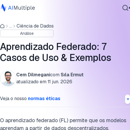
Casos de uso e exemplos de aprendizado federado
...
Ciência de Dados
IA Agêntica
O que é aprendizado federado?
Análise
Segurança cibernética
Como funciona o aprendizado federado?
Dados
Aprendizado Federado: 7
Software Empresarial
Desafios do aprendizado federado
Casos de Uso & Exemplos
Serviços
Quais são as alternativas ao aprendizado federado?
Cem Dilmegani
com
Sıla Ermut
Cite esta pesquisa
atualizado em
11 jun. 2026
Contate-nos
Veja o nosso
normas éticas
O aprendizado federado (FL) permite que os modelos
aprendam a partir de dados descentralizados,