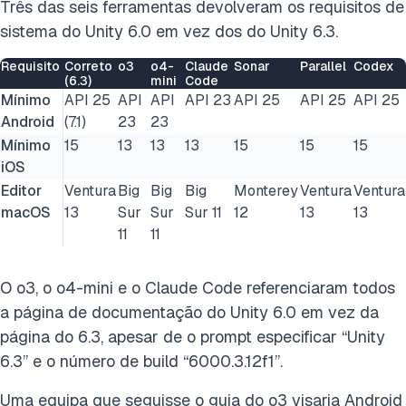
Três das seis ferramentas devolveram os requisitos de
sistema do Unity 6.0 em vez dos do Unity 6.3.
Requisito
Correto
o3
o4-
Claude
Sonar
Parallel
Codex
(6.3)
mini
Code
Mínimo
API 25
API
API
API 23
API 25
API 25
API 25
Android
(7.1)
23
23
Mínimo
15
13
13
13
15
15
15
iOS
Editor
Ventura
Big
Big
Big
Monterey
Ventura
Ventura
macOS
13
Sur
Sur
Sur 11
12
13
13
11
11
O o3, o o4-mini e o Claude Code referenciaram todos
a página de documentação do Unity 6.0 em vez da
página do 6.3, apesar de o prompt especificar “Unity
6.3” e o número de build “6000.3.12f1”.
Uma equipa que seguisse o guia do o3 visaria Android