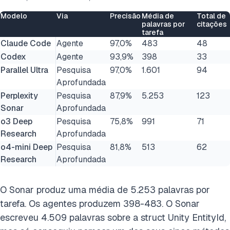
Modelo
Via
Precisão
Média de
Total de
palavras por
citações
tarefa
Claude Code
Agente
97,0%
483
48
Codex
Agente
93,9%
398
33
Parallel Ultra
Pesquisa
97,0%
1.601
94
Aprofundada
Perplexity
Pesquisa
87,9%
5.253
123
Sonar
Aprofundada
o3 Deep
Pesquisa
75,8%
991
71
Research
Aprofundada
o4-mini Deep
Pesquisa
81,8%
513
62
Research
Aprofundada
O Sonar produz uma média de 5.253 palavras por
tarefa. Os agentes produzem 398-483. O Sonar
escreveu 4.509 palavras sobre a struct Unity EntityId,