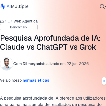
Benchmark de Agentes vs Modelos de Pesquisa
Aprofundada
...
Web Agêntica
IA Agêntica
Benchmark
Segurança cibernética
Resultados do Bench DR-50
Dados
Pesquisa Aprofundada de IA:
Resultados do Bench DR-2T
Software Empresarial
Claude vs ChatGPT vs Grok
Serviços
Desenvolvimentos nas ferramentas de pesquisa
aprofundada de IA
Cem Dilmegani
atualizado em
22 jun. 2026
Benefícios das ferramentas de pesquisa aprofundada de IA
Contate-nos
Desafios e limitações das ferramentas de pesquisa
Veja o nosso
normas éticas
aprofundada de IA
Metodologia
A pesquisa aprofundada de IA oferece aos utilizadores
Perguntas frequentes
uma gama mais ampla de resultados de pesquisa do