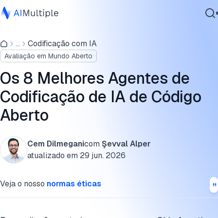
Resultados do benchmark de agentes de codificação de IA
de código aberto
...
Codificação com IA
IA Agêntica
Avaliação em Mundo Aberto
Segurança cibernética
IDEs Agentic
Dados
Os 8 Melhores Agentes de
Ferramentas de CLI Agentic
Software Empresarial
Codificação de IA de Código
Serviços
As diferentes abordagens para agentes de codificação de I
Aberto
de código aberto
Cite esta pesquisa
Cem Dilmegani
com
Şevval Alper
Contate-nos
atualizado em
29 jun. 2026
Veja o nosso
normas éticas