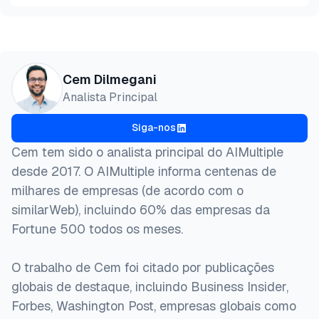
Pré-
HTML
Copiar
visualização
@misc{dilmegani2026,

Cem Dilmegani
  author = {Dilmegani, Cem and Alper, Şevval},

Analista Principal
  title  = {{Os 8 Melhores Agentes de Codificação d
  year   = {2026},

Siga-nos
  month  = jun,

  howpublished    = {\url{https://aimultiple.com/op
Cem tem sido o analista principal do AIMultiple
  note   = {AIMultiple. Acessado em 29 Junho 2026}

desde 2017. O AIMultiple informa centenas de
}
milhares de empresas (de acordo com o
similarWeb), incluindo 60% das empresas da
Fortune 500 todos os meses.
O trabalho de Cem foi citado por publicações
globais de destaque, incluindo Business Insider,
Forbes, Washington Post, empresas globais como