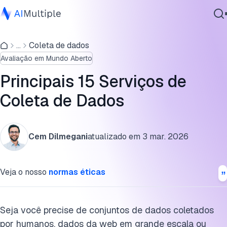
Principais 15 serviços de coleta de dados de IA
...
Coleta de dados
IA Agêntica
Análise detalhada dos serviços de coleta de dados de IA
Avaliação em Mundo Aberto
Segurança cibernética
Critérios de seleção de serviço de coleta de dados de IA
Dados
Principais 15 Serviços de
Software Empresarial
Por que trabalhar com um provedor de serviços de coleta
Coleta de Dados
Serviços
de dados de IA?
Serviços de coleta de dados de pesquisa de mercado
Cem Dilmegani
atualizado em
3 mar. 2026
Perguntas frequentes
Contate-nos
Veja o nosso
normas éticas
Recursos externos
Cite esta pesquisa
Seja você precise de conjuntos de dados coletados
por humanos, dados da web em grande escala ou