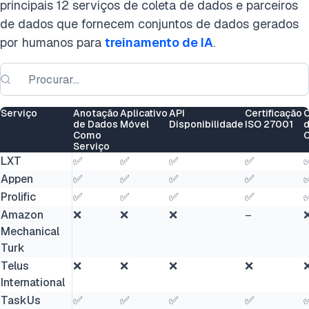
principais 12 serviços de coleta de dados e parceiros
de dados que fornecem conjuntos de dados gerados
por humanos para
treinamento de IA
.
Serviço
Anotação
Aplicativo
API
Certificação
de Dados
Móvel
Disponibilidade
ISO 27001
Como
Serviço
LXT
✅
✅
✅
✅
Appen
✅
✅
✅
✅
Prolific
✅
✅
✅
✅
Amazon
❌
❌
❌
–
Mechanical
Turk
Telus
❌
❌
❌
❌
International
TaskUs
✅
✅
✅
✅