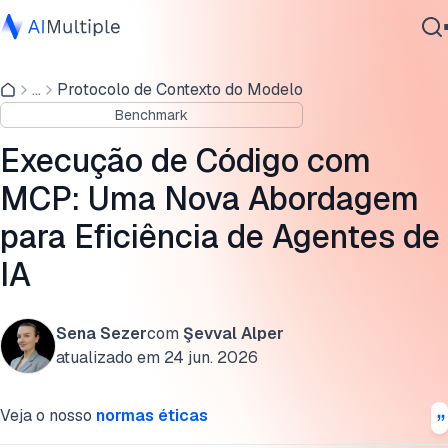
Execução de código com MCP vs MCP regular
...
Protocolo de Contexto do Modelo
IA Agêntica
Metodologia da comparação de execução de código com
Benchmark
Segurança cibernética
MCP
Dados
Execução de Código com
Por que o MCP tradicional desperdiça recursos
Software Empresarial
MCP: Uma Nova Abordagem
Serviços
Quando usar execução de código com MCP?
para Eficiência de Agentes de
Frameworks e protocolos alternativos
IA
Cite esta pesquisa
Contate-nos
Sena Sezer
com
Şevval Alper
atualizado em
24 jun. 2026
Veja o nosso
normas éticas