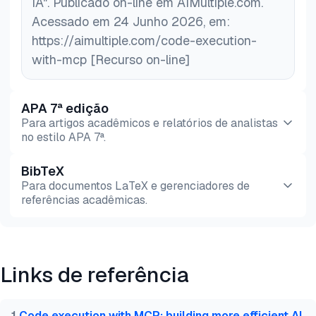
IA". Publicado on-line em AIMultiple.com.
Acessado em 24 Junho 2026, em:
https://aimultiple.com/code-execution-
with-mcp [Recurso on-line]
APA 7ª edição
Para artigos acadêmicos e relatórios de analistas
no estilo APA 7ª.
BibTeX
Pré-
HTML
Copiar
Para documentos LaTeX e gerenciadores de
visualização
referências acadêmicas.
Pré-
HTML
Copiar
visualização
Links de referência
@misc{sezer2026,

  author = {Sezer, Sena and Alper, Şevval},

  title  = {{Execução de Código com MCP: Uma Nova 
1
.
Code execution with MCP: building more efficient AI