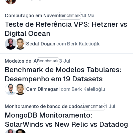
Computação em Nuvem
14 Mai
Benchmark
Teste de Referência VPS: Hetzner vs
Digital Ocean
Sedat Dogan
com
Berk Kalelioğlu
Modelos de IA
3 Jul
Benchmark
Benchmark de Modelos Tabulares:
Desempenho em 19 Datasets
Cem Dilmegani
com
Berk Kalelioğlu
Monitoramento de banco de dados
1 Jul
Benchmark
MongoDB Monitoramento:
SolarWinds vs New Relic vs Datadog