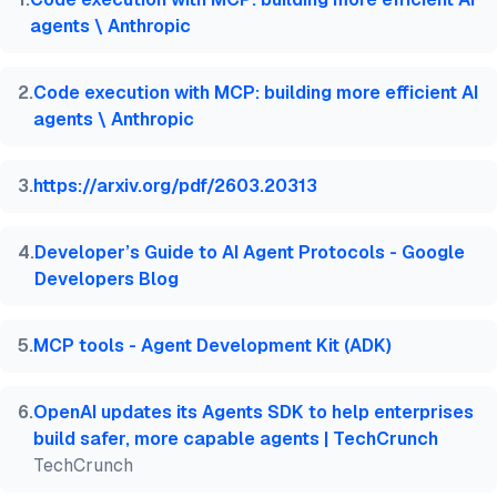
  year   = {2026},

agents \ Anthropic
  month  = jun,

  howpublished    = {\url{https://aimultiple.com/co
  note   = {AIMultiple. Acessado em 24 Junho 2026}

2
.
Code execution with MCP: building more efficient AI
}
agents \ Anthropic
3
.
https://arxiv.org/pdf/2603.20313
4
.
Developer’s Guide to AI Agent Protocols - Google
Developers Blog
5
.
MCP tools - Agent Development Kit (ADK)
6
.
OpenAI updates its Agents SDK to help enterprises
build safer, more capable agents | TechCrunch
TechCrunch