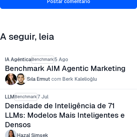
Postar comentário
A seguir, leia
IA Agêntica
5 Ago
Benchmark
Benchmark AIM Agentic Marketing
Sıla Ermut
com
Berk Kalelioğlu
LLM
7 Jul
Benchmark
Densidade de Inteligência de 71
LLMs: Modelos Mais Inteligentes e
Densos
Hazal Şimşek