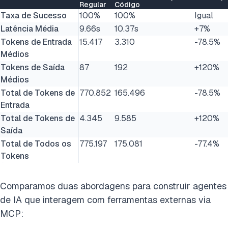
Regular
Código
Taxa de Sucesso
100%
100%
Igual
Latência Média
9.66s
10.37s
+7%
Tokens de Entrada
15.417
3.310
-78.5%
Médios
Tokens de Saída
87
192
+120%
Médios
Total de Tokens de
770.852
165.496
-78.5%
Entrada
Total de Tokens de
4.345
9.585
+120%
Saída
Total de Todos os
775.197
175.081
-77.4%
Tokens
Comparamos duas abordagens para construir agentes
de IA que interagem com ferramentas externas via
MCP: