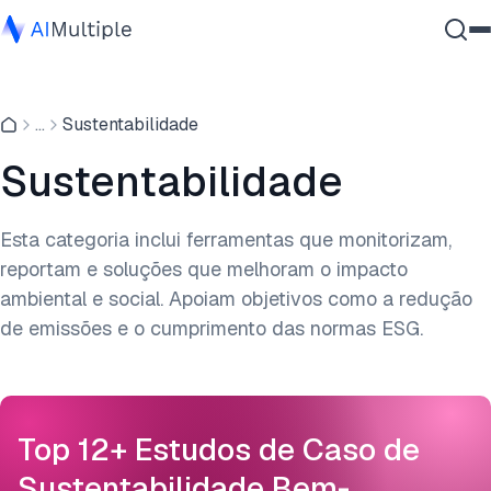
IA Agêntica
...
Sustentabilidade
Segurança cibernética
Dados
Sustentabilidade
Software Empresarial
Serviços
Esta categoria inclui ferramentas que monitorizam,
reportam e soluções que melhoram o impacto
ambiental e social. Apoiam objetivos como a redução
Contate-nos
de emissões e o cumprimento das normas ESG.
Top 12+ Estudos de Caso de
Sustentabilidade Bem-