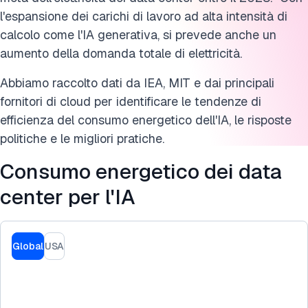
MIT News sull'impatto ambientale dell'IA generativa
l'espansione dei carichi di lavoro ad alta intensità di
calcolo come l'IA generativa, si prevede anche un
Rapporto sull'uso energetico dei data center negli Stati
Uniti
aumento della domanda totale di elettricità.
MIT Technology Review
Abbiamo raccolto dati da IEA, MIT e dai principali
fornitori di cloud per identificare le tendenze di
Innovazioni recenti nell'efficienza hardware
efficienza del consumo energetico dell'IA, le risposte
politiche e le migliori pratiche.
Metodologia su come abbiamo raccolto i dati sul consumo
energetico dell'IA
Consumo energetico dei data
FAQ
center per l'IA
Cita questa ricerca
Global
USA