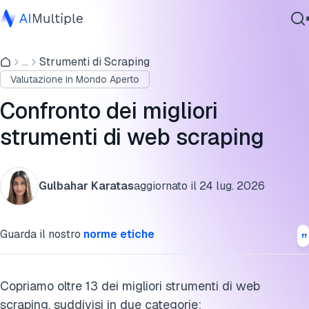
API Soluzioni di scraping basate su
...
Strumenti di Scraping
IA Agente
Strumenti di scraping visivi senza codice
Valutazione in Mondo Aperto
Sicurezza Informatica
FAQ
Dati
Confronto dei migliori
Software Aziendale
Cita questa ricerca
strumenti di web scraping
Servizi
Gulbahar Karatas
aggiornato il
24 lug. 2026
Contattaci
Guarda il nostro
norme etiche
Copriamo oltre 13 dei migliori strumenti di web
scraping, suddivisi in due categorie: