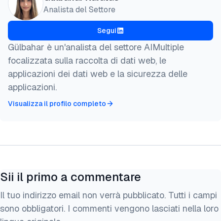
  author = {Karatas, Gulbahar},

Analista del Settore
  title  = {{Confronto dei migliori strumenti di we
  year   = {2026},

Segui
  month  = jul,

  howpublished    = {\url{https://aimultiple.com/we
Gülbahar è un'analista del settore AIMultiple
  note   = {AIMultiple. Consultato il 24 Luglio 202
focalizzata sulla raccolta di dati web, le
}
applicazioni dei dati web e la sicurezza delle
applicazioni.
Visualizza il profilo completo
Sii il primo a commentare
Il tuo indirizzo email non verrà pubblicato. Tutti i campi
sono obbligatori. I commenti vengono lasciati nella loro