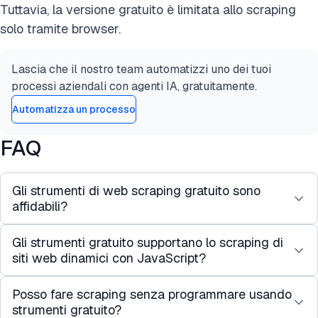
Tuttavia, la versione gratuito è limitata allo scraping
solo tramite browser.
Lascia che il nostro team automatizzi uno dei tuoi
processi aziendali con agenti IA, gratuitamente.
Automatizza un processo
FAQ
Gli strumenti di web scraping gratuito sono
affidabili?
Gli strumenti gratuito supportano lo scraping di
Sì, sono affidabili per progetti personali. Ma spesso
siti web dinamici con JavaScript?
presentano limitazioni di velocità, limiti di pagina o
funzionalità avanzate. Per progetti a livello
Posso fare scraping senza programmare usando
Alcuni sì. Ad esempio, ParseHub e Octoparse
aziendale, le soluzioni a pagamento sono più
strumenti gratuito?
possono gestire siti web pesanti in JavaScript.