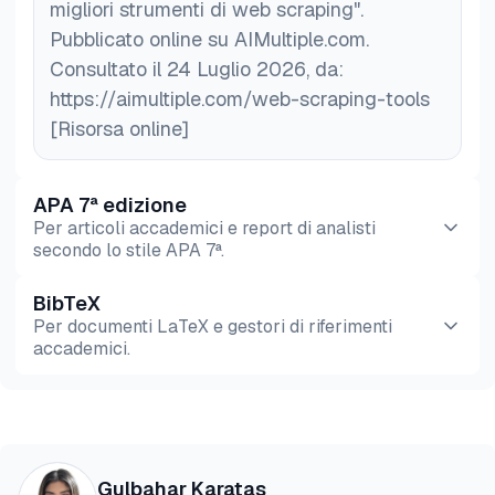
migliori strumenti di web scraping".
Pubblicato online su AIMultiple.com.
Consultato il 24 Luglio 2026, da:
https://aimultiple.com/web-scraping-tools
[Risorsa online]
APA 7ª edizione
Per articoli accademici e report di analisti
secondo lo stile APA 7ª.
BibTeX
Anteprima
HTML
Copia
Per documenti LaTeX e gestori di riferimenti
accademici.
Anteprima
HTML
Copia
@misc{karatas2026,

Gulbahar Karatas