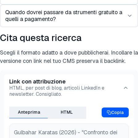
affidabili.
Tuttavia, strumenti più semplici come Web Scraper
Quando dovrei passare da strumenti gratuito a
Sì. Strumenti come ParseHub, Octoparse e Web
(estensione Chrome) o Beautiful Soup funzionano
quelli a pagamento?
Scraper (estensione Chrome) ti consentono di fare
meglio con HTML statico.
scraping senza scrivere codice tramite interfacce
Cita questa ricerca
Dovresti considerare l'aggiornamento quando hai
visive point-and-click.
bisogno di:
Scegli il formato adatto a dove pubblicherai. Incollare la
* Attività di scraping su larga scala.
versione con link nel tuo CMS preserva il backlink.
* Lavorare con siti web pesanti in JavaScript o
protetti.
* Utilizzare automazione, pianificazione, rotazione
Link con attribuzione
proxy o risoluzione di CAPTCHA.
HTML, per post di blog, articoli LinkedIn e
* Garantire alti tassi di successo senza
newsletter. Consigliato.
manutenzione costante.
Anteprima
HTML
Copia
Gulbahar Karatas (2026) - "Confronto dei