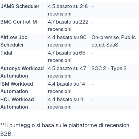
JAMS Scheduler
4.5 basato su 218
-
recensioni
BMC Control-M
4.7 basato su 222
-
recensioni
Airflow Job
4.4 basato su 90
On-premise, Public
Scheduler
recensioni
cloud, SaaS
Tidal
4.7 basato su 65
-
recensioni
Autosys Workload
4.5 basato su 47
SOC 2 - Type 2
Automation
recensioni
IBM Workload
4.4 basato su 14
-
Automation
recensioni
HCL Workload
4.4 basato su 11
-
Automation
recensioni
**Il punteggio si basa sulle piattaforme di recensioni
B2B.