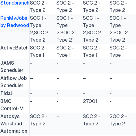
Stonebranch
SOC 2 -
SOC 2 -
SOC 2 -
SOC 2 -
Type 2
Type 2
Type 2
Type 2
RunMyJobs
SOC 1 -
SOC 1 -
SOC 1 -
SOC 1 -
by Redwood
Type
Type
Type
Type
2,SOC 2 -
2,SOC 2 -
2,SOC 2 -
2,SOC 2 -
Type 2
Type 2
Type 2
Type 2
ActiveBatch
SOC 2 -
SOC 2 -
SOC 2 -
SOC 2 -
Type 1
Type 1
Type 1
Type 1
JAMS
-
-
-
-
Scheduler
Airflow Job
–
–
–
–
Scheduler
Tidal
-
-
-
-
BMC
-
-
27001
-
Control-M
Autosys
SOC 2 -
–
SOC 2 -
SOC 2 -
Workload
Type 2
Type 2
Type 2
Automation