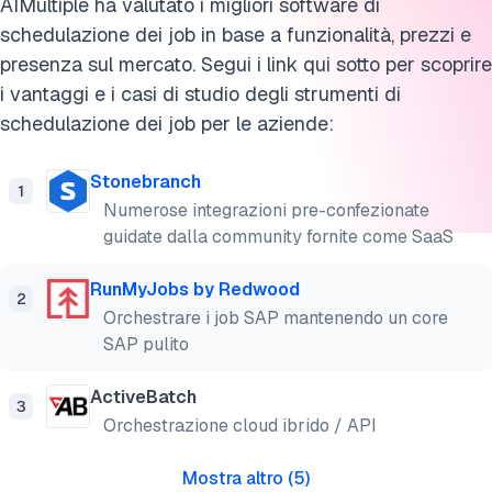
AIMultiple ha valutato i migliori software di
schedulazione dei job in base a funzionalità, prezzi e
presenza sul mercato. Segui i link qui sotto per scoprire
i vantaggi e i casi di studio degli strumenti di
schedulazione dei job per le aziende:
Stonebranch
1
Numerose integrazioni pre-confezionate
guidate dalla community fornite come SaaS
RunMyJobs by Redwood
2
Orchestrare i job SAP mantenendo un core
SAP pulito
ActiveBatch
3
Orchestrazione cloud ibrido / API
Mostra altro
(
5
)