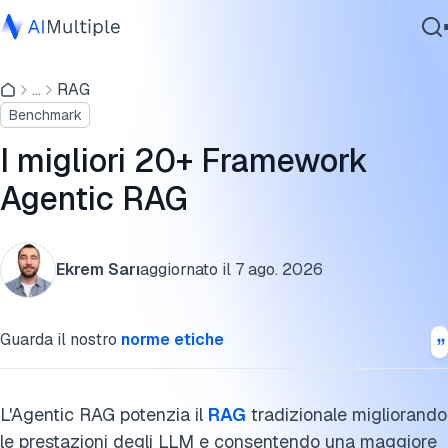
Benchmark Agentic RAG: routing multi-database e
generazione di query
...
RAG
IA Agente
Benchmark
Sicurezza Informatica
Metodologia del benchmark Agentic RAG
Dati
I migliori 20+ Framework
Framework e librerie Agentic RAG
Software Aziendale
Agentic RAG
Servizi
Cos'è l'Agentic RAG?
Come costruire un Agentic RAG
Ekrem Sarı
aggiornato il
7 ago. 2026
Qual è la differenza tra RAG e Agentic RAG?
Contattaci
Guarda il nostro
norme etiche
Modelli a contesto lungo vs Agentic RAG: quando il
recupero diventa superfluo
Diversi tipi di modelli Agentic RAG
L'Agentic RAG potenzia il
RAG
tradizionale migliorando
le prestazioni degli LLM e consentendo una maggiore