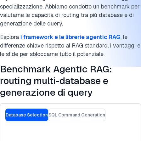
Vantaggi dell'Agentic RAG
specializzazione. Abbiamo condotto un benchmark per
valutarne le capacità di routing tra più database e di
Sfide dell'Agentic RAG
generazione delle query.
Prospettive future
Esplora
i framework e le librerie agentic RAG
, le
Ulteriori letture
differenze chiave rispetto al RAG standard, i vantaggi e
le sfide per sbloccarne tutto il potenziale.
FAQ
Benchmark Agentic RAG:
Cita questo benchmark
routing multi-database e
generazione di query
Database Selection
SQL Command Generation