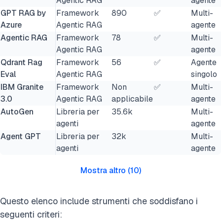
Agentic RAG
agente
GPT RAG by
Framework
890
✅
Multi-
Azure
Agentic RAG
agente
Agentic RAG
Framework
78
✅
Multi-
Agentic RAG
agente
Qdrant Rag
Framework
56
✅
Agente
Eval
Agentic RAG
singolo
IBM Granite
Framework
Non
✅
Multi-
3.0
Agentic RAG
applicabile
agente
AutoGen
Libreria per
35.6k
Multi-
agenti
agente
Agent GPT
Libreria per
32k
Multi-
agenti
agente
Mostra altro
(
10
)
Questo elenco include strumenti che soddisfano i
seguenti criteri: