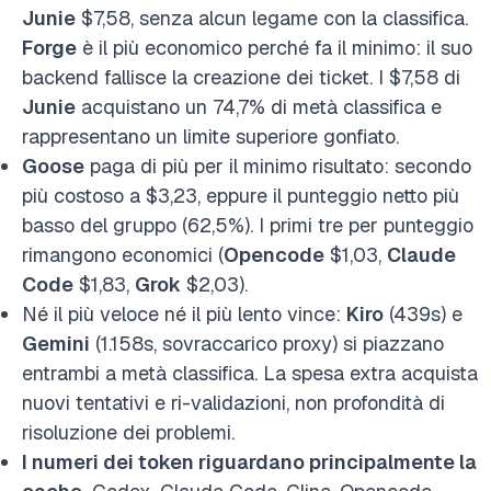
Junie
$7,58, senza alcun legame con la classifica.
Forge
è il più economico perché fa il minimo: il suo
backend fallisce la creazione dei ticket. I $7,58 di
Junie
acquistano un 74,7% di metà classifica e
rappresentano un limite superiore gonfiato.
Goose
paga di più per il minimo risultato: secondo
più costoso a $3,23, eppure il punteggio netto più
basso del gruppo (62,5%). I primi tre per punteggio
rimangono economici (
Opencode
$1,03,
Claude
Code
$1,83,
Grok
$2,03).
Né il più veloce né il più lento vince:
Kiro
(439s) e
Gemini
(1.158s, sovraccarico proxy) si piazzano
entrambi a metà classifica. La spesa extra acquista
nuovi tentativi e ri-validazioni, non profondità di
risoluzione dei problemi.
I numeri dei token riguardano principalmente la