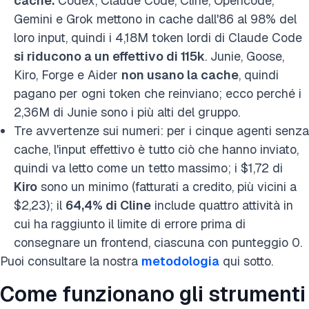
cache.
Codex, Claude Code, Cline, Opencode,
Gemini e Grok mettono in cache dall'86 al 98% del
loro input, quindi i 4,18M token lordi di Claude Code
si riducono a un effettivo di 115k
. Junie, Goose,
Kiro, Forge e Aider
non usano la cache
, quindi
pagano per ogni token che reinviano; ecco perché i
2,36M di Junie sono i più alti del gruppo.
Tre avvertenze sui numeri: per i cinque agenti senza
cache, l'input effettivo è tutto ciò che hanno inviato,
quindi va letto come un tetto massimo; i $1,72 di
Kiro
sono un minimo (fatturati a credito, più vicini a
$2,23); il
64,4% di Cline
include quattro attività in
cui ha raggiunto il limite di errore prima di
consegnare un frontend, ciascuna con punteggio 0.
Puoi consultare la nostra
metodologia
qui sotto.
Come funzionano gli strumenti