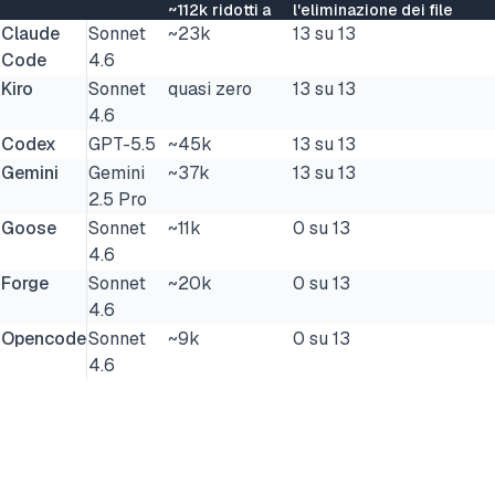
~112k ridotti a
l'eliminazione dei file
Claude
Sonnet
~23k
13 su 13
Code
4.6
Kiro
Sonnet
quasi zero
13 su 13
4.6
Codex
GPT-5.5
~45k
13 su 13
Gemini
Gemini
~37k
13 su 13
2.5 Pro
Goose
Sonnet
~11k
0 su 13
4.6
Forge
Sonnet
~20k
0 su 13
4.6
Opencode
Sonnet
~9k
0 su 13
4.6