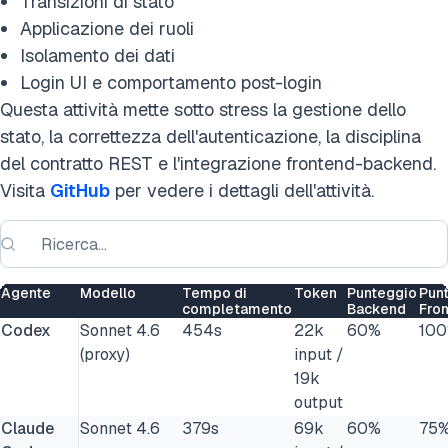
Transizioni di stato
Applicazione dei ruoli
Isolamento dei dati
Login UI e comportamento post-login
Questa attività mette sotto stress la gestione dello
stato, la correttezza dell'autenticazione, la disciplina
del contratto REST e l'integrazione frontend-backend.
Visita
GitHub
per vedere i dettagli dell'attività.
Agente
Modello
Tempo di
Token
Punteggio
Pun
completamento
Backend
Fro
Codex
Sonnet 4.6
454s
22k
60%
10
(proxy)
input /
19k
output
Claude
Sonnet 4.6
379s
69k
60%
75