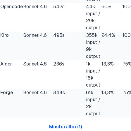
Opencode
Sonnet 4.6
542s
44k
60%
10
input /
29k
output
Kiro
Sonnet 4.6
495s
355k
24,4%
10
input /
9k
output
Aider
Sonnet 4.6
236s
1k
13,3%
75
input /
18k
output
Forge
Sonnet 4.6
844s
61k
13,3%
75
input /
2k
output
Mostra altro
(
1
)