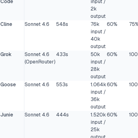
Code
input /
2k
output
Cline
Sonnet 4.6
548s
76k
60%
75
input /
40k
output
Grok
Sonnet 4.6
433s
50k
60%
10
(OpenRouter)
input /
28k
output
Goose
Sonnet 4.6
553s
1.064k
60%
10
input /
36k
output
Junie
Sonnet 4.6
444s
1.520k
60%
10
input /
25k
output