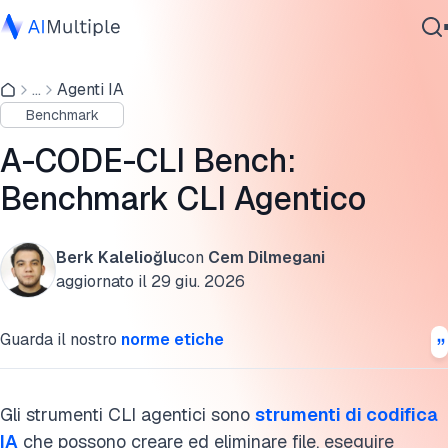
Risultati del benchmark CLI agentico
...
Agenti IA
IA Agente
Come funzionano gli strumenti CLI agentici
Benchmark
Sicurezza Informatica
Intelligenza del modello vs architettura dell'agente
Dati
A-CODE-CLI Bench:
Software Aziendale
Radicamento nella ricerca web
Benchmark CLI Agentico
Servizi
Compattazione del contesto
Berk Kalelioğlu
con
Cem Dilmegani
Comportamenti degli agenti sull'attività 6
aggiornato il
29 giu. 2026
Contattaci
Strumenti di codifica IA
Guarda il nostro
norme etiche
Cosa possono fare gli strumenti CLI agentici?
Metodologia
Gli strumenti CLI agentici sono
strumenti di codifica
IA
che possono creare ed eliminare file, eseguire