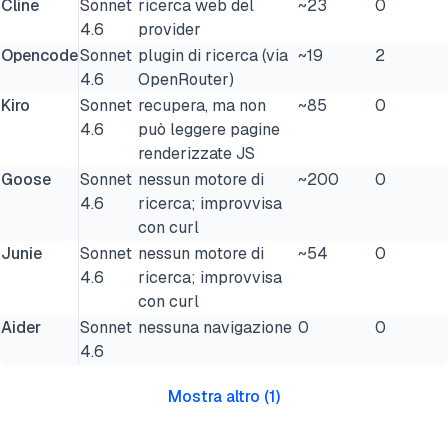
Cline
Sonnet
ricerca web del
~23
0
4.6
provider
Opencode
Sonnet
plugin di ricerca (via
~19
2
4.6
OpenRouter)
Kiro
Sonnet
recupera, ma non
~85
0
4.6
può leggere pagine
renderizzate JS
Goose
Sonnet
nessun motore di
~200
0
4.6
ricerca; improvvisa
con curl
Junie
Sonnet
nessun motore di
~54
0
4.6
ricerca; improvvisa
con curl
Aider
Sonnet
nessuna navigazione
0
0
4.6
Mostra altro
(
1
)