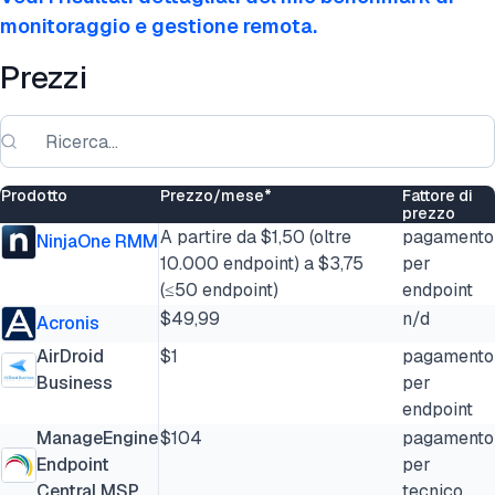
monitoraggio e gestione remota.
Prezzi
Prodotto
Prezzo/mese*
Fattore di
prezzo
A partire da $1,50 (oltre
pagamento
NinjaOne RMM
10.000 endpoint) a $3,75
per
(≤50 endpoint)
endpoint
$49,99
n/d
Acronis
AirDroid
$1
pagamento
Business
per
endpoint
ManageEngine
$104
pagamento
Endpoint
per
Central MSP
tecnico