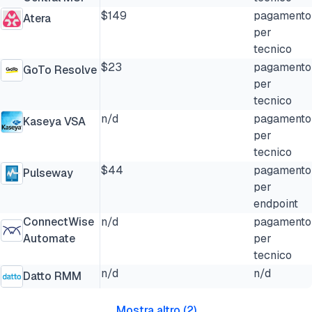
$149
pagamento
Atera
per
tecnico
$23
pagamento
GoTo Resolve
per
tecnico
n/d
pagamento
Kaseya VSA
per
tecnico
$44
pagamento
Pulseway
per
endpoint
ConnectWise
n/d
pagamento
Automate
per
tecnico
n/d
n/d
Datto RMM
Mostra altro
(
2
)