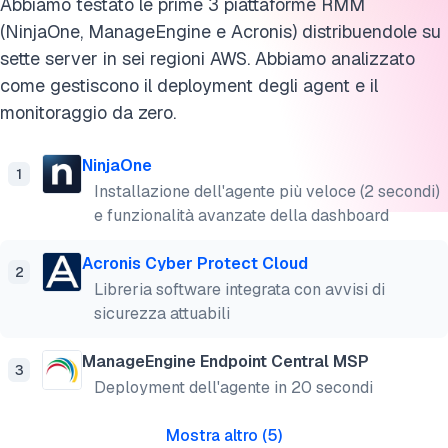
Cita questa ricerca
Abbiamo testato le prime 3 piattaforme RMM
(NinjaOne, ManageEngine e Acronis) distribuendole su
sette server in sei regioni AWS. Abbiamo analizzato
come gestiscono il deployment degli agent e il
monitoraggio da zero.
NinjaOne
1
Installazione dell'agente più veloce (2 secondi)
e funzionalità avanzate della dashboard
Acronis Cyber Protect Cloud
2
Libreria software integrata con avvisi di
sicurezza attuabili
ManageEngine Endpoint Central MSP
3
Deployment dell'agente in 20 secondi
Mostra altro
(
5
)