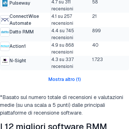
4.7 su 311
58
Pulseway
recensioni
ConnectWise
4.1 su 257
21
Automate
recensioni
4.4 su 745
899
Datto RMM
recensioni
4.9 su 868
40
Action1
recensioni
4.3 su 337
1.723
N-Sight
recensioni
Mostra altro
(
1
)
*Basato sul numero totale di recensioni e valutazioni
medie (su una scala a 5 punti) dalle principali
piattaforme di recensione software.
I 12 migliori software RMM