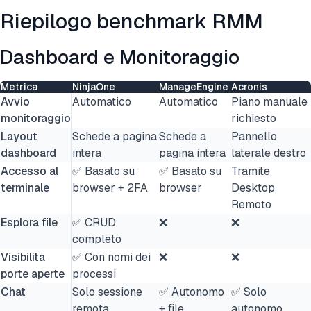
Riepilogo benchmark RMM
Dashboard e Monitoraggio
Metrica
NinjaOne
ManageEngine
Acronis
Avvio
Automatico
Automatico
Piano manuale
monitoraggio
richiesto
Layout
Schede a pagina
Schede a
Pannello
dashboard
intera
pagina intera
laterale destro
Accesso al
✅ Basato su
✅ Basato su
Tramite
terminale
browser + 2FA
browser
Desktop
Remoto
Esplora file
✅ CRUD
❌
❌
completo
Visibilità
✅ Con nomi dei
❌
❌
porte aperte
processi
Chat
Solo sessione
✅ Autonomo
✅ Solo
remota
+ file
autonomo