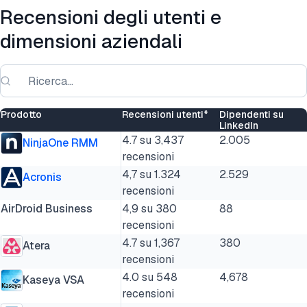
Recensioni degli utenti e
dimensioni aziendali
Prodotto
Recensioni utenti*
Dipendenti su
LinkedIn
4.7 su 3,437
2.005
NinjaOne RMM
recensioni
4,7 su 1.324
2.529
Acronis
recensioni
AirDroid Business
4,9 su 380
88
recensioni
4.7 su 1,367
380
Atera
recensioni
4.0 su 548
4,678
Kaseya VSA
recensioni