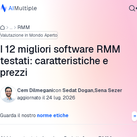
Riepilogo benchmark RMM
...
RMM
IA Agente
I 12 migliori software RMM analizzati
Valutazione in Mondo Aperto
Sicurezza Informatica
Benchmark di Deployment dell'Agente e Dashboard RMM
Dati
I 12 migliori software RMM
Software Aziendale
Ambiente di test e metodologia
testati: caratteristiche e
Servizi
prezzi
Quali sono le capacità del software RMM?
Tendenze del settore nel software RMM
Cem Dilmegani
con
Sedat Dogan
,
Sena Sezer
Contattaci
FAQ
aggiornato il
24 lug. 2026
Ulteriori letture
Guarda il nostro
norme etiche
Risorse esterne