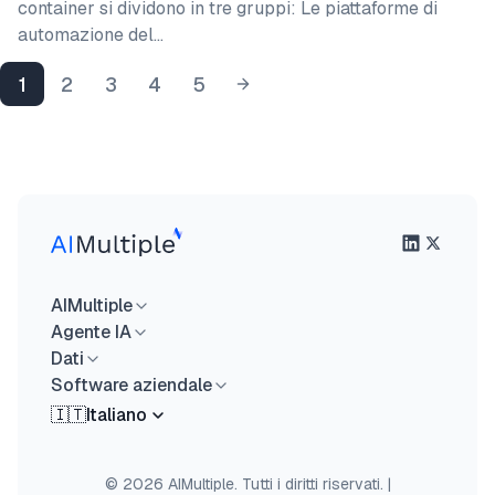
container si dividono in tre gruppi: Le piattaforme di
automazione del…
1
2
3
4
5
AIMultiple
Agente IA
Dati
Software aziendale
🇮🇹
Italiano
© 2026 AIMultiple. Tutti i diritti riservati.
|