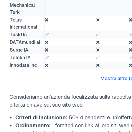
Mechanical
Turk
Telus
❌
❌
International
TaskUs
✅
✅
DATAmundi.ai
❌
❌
Surge IA
❌
❌
Toloka IA
✅
✅
Innodata Inc
❌
❌
Mostra altro
(
Consideriamo un'azienda focalizzata sulla raccolta 
offerta chiave sul suo sito web.
Criteri di inclusione:
50+ dipendenti e un'offerta
Ordinamento:
I fornitori con link ai loro siti w