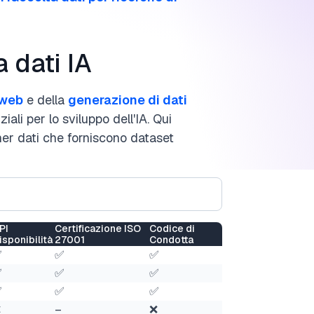
a dati IA
 web
e della
generazione di dati
ali per lo sviluppo dell'IA. Qui
tner dati che forniscono dataset
PI
Certificazione ISO
Codice di
isponibilità
27001
Condotta
✅
✅
✅
✅
✅
✅
✅
✅
✅
❌
–
❌