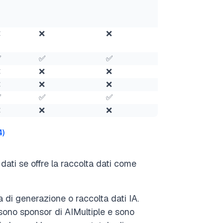
❌
❌
❌
✅
✅
✅
❌
❌
❌
❌
❌
❌
✅
✅
✅
❌
❌
❌
4
)
dati se offre la raccolta dati come
 di generazione o raccolta dati IA.
eb sono sponsor di AIMultiple e sono