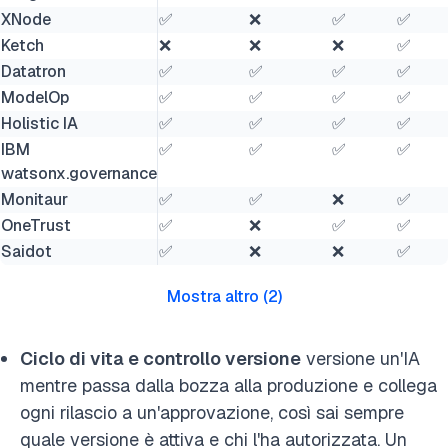
XNode
✅
❌
✅
✅
Ketch
❌
❌
❌
✅
Datatron
✅
✅
✅
✅
ModelOp
✅
✅
✅
✅
Holistic IA
✅
✅
✅
✅
IBM
✅
✅
✅
✅
watsonx.governance
Monitaur
✅
✅
❌
✅
OneTrust
✅
❌
✅
✅
Saidot
✅
❌
❌
✅
Mostra altro
(
2
)
Ciclo di vita e controllo versione
versione un'IA
mentre passa dalla bozza alla produzione e collega
ogni rilascio a un'approvazione, così sai sempre
quale versione è attiva e chi l'ha autorizzata. Un