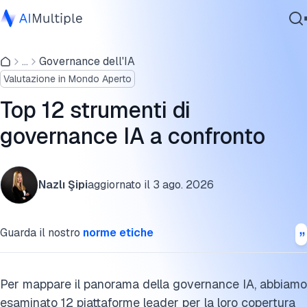
Confronto tra strumenti di governance IA
...
Governance dell'IA
IA Agente
I migliori strumenti di governance IA
Valutazione in Mondo Aperto
Sicurezza Informatica
CortX (XNode)
Dati
Top 12 strumenti di
Software Aziendale
Governance degli agenti IA vs. governance IA
governance IA a confronto
Servizi
Cos'è la governance IA e perché è importante?
Nazlı Şipi
aggiornato il
3 ago. 2026
FAQ
Contattaci
Disclaimer
Guarda il nostro
norme etiche
Ulteriori letture
Cita questa ricerca
Per mappare il panorama della governance IA, abbiamo
esaminato 12 piattaforme leader per la loro copertura