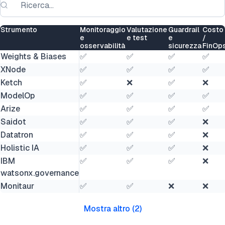
Strumento
Monitoraggio
Valutazione
Guardrail
Costo
e
e test
e
/
osservabilità
sicurezza
FinOp
Weights & Biases
✅
✅
✅
✅
XNode
✅
✅
✅
✅
Ketch
✅
❌
✅
❌
ModelOp
✅
✅
✅
✅
Arize
✅
✅
✅
✅
Saidot
✅
✅
✅
❌
Datatron
✅
✅
✅
❌
Holistic IA
✅
✅
✅
❌
IBM
✅
✅
✅
❌
watsonx.governance
Monitaur
✅
✅
❌
❌
Mostra altro
(
2
)