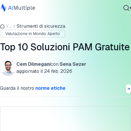
Quanto sono "simili al PAM" questi strumenti?
...
Strumenti di sicurezza
IA Agente
Funzionalità delle soluzioni PAM gratuite
Valutazione in Mondo Aperto
Sicurezza Informatica
Top 10 soluzioni di gestione degli accessi privilegiati
Dati
Top 10 Soluzioni PAM Gratuite
gratuite
Software Aziendale
Servizi
Spiegazione delle funzionalità PAM
Cem Dilmegani
con
Sena Sezer
aggiornato il
24 feb. 2026
FAQ
Cita questa ricerca
Contattaci
Guarda il nostro
norme etiche