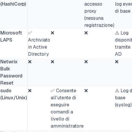
(HashiCorp)
accesso
log even
proxy
di base
(nessuna
registrazione)
Microsoft
✅
❌
❌
⚠️ Log
LAPS
Archiviato
disponib
in Active
tramite
Directory
AD
Netwrix
❌
❌
❌
❌
Bulk
Password
Reset
sudo
❌
✅ Consente
❌
⚠️ Log d
(Linux/Unix)
all'utente di
base
eseguire
(syslog)
comandi a
livello di
amministratore