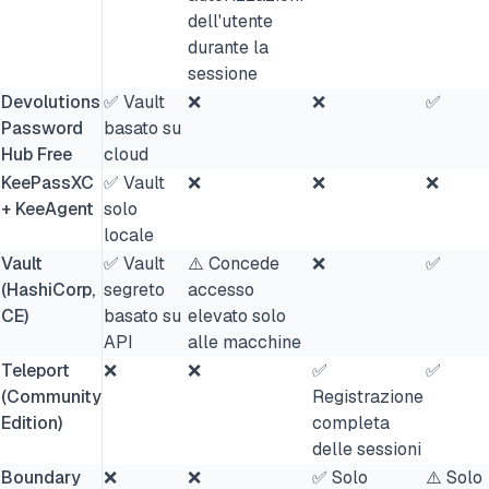
dell'utente
durante la
sessione
Devolutions
✅ Vault
❌
❌
✅
Password
basato su
Hub Free
cloud
KeePassXC
✅ Vault
❌
❌
❌
+ KeeAgent
solo
locale
Vault
✅ Vault
⚠️ Concede
❌
✅
(HashiCorp,
segreto
accesso
CE)
basato su
elevato solo
API
alle macchine
Teleport
❌
❌
✅
✅
(Community
Registrazione
Edition)
completa
delle sessioni
Boundary
❌
❌
✅ Solo
⚠️ Solo