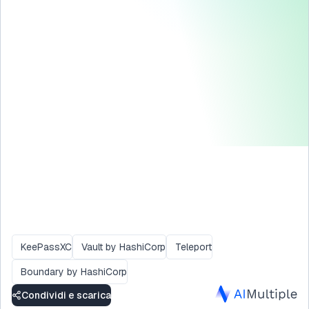
KeePassXC
Vault by HashiCorp
Teleport
Boundary by HashiCorp
Condividi e scarica