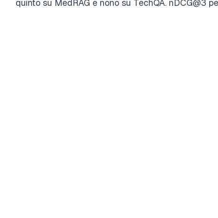
quinto su MedRAG e nono su TechQA. nDCG@3 per