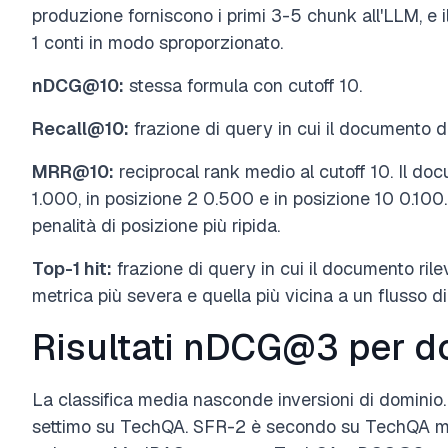
produzione forniscono i primi 3-5 chunk all'LLM, e il
1 conti in modo sproporzionato.
nDCG@10:
stessa formula con cutoff 10.
Recall@10:
frazione di query in cui il documento d
MRR@10:
reciprocal rank medio al cutoff 10. Il doc
1.000, in posizione 2 0.500 e in posizione 10 0.1
penalità di posizione più ripida.
Top-1 hit:
frazione di query in cui il documento rilev
metrica più severa e quella più vicina a un flusso d
Risultati nDCG@3 per d
La classifica media nasconde inversioni di dominio.
settimo su TechQA. SFR-2 è secondo su TechQA m