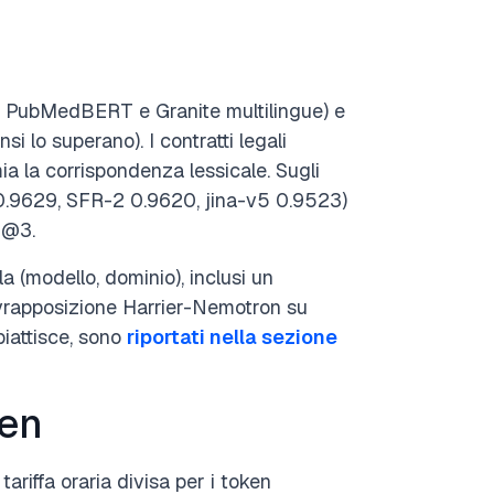
 PubMedBERT e Granite multilingue) e
 lo superano). I contratti legali
a la corrispondenza lessicale. Sugli
n 0.9629, SFR-2 0.9620, jina-v5 0.9523)
G@3.
la (modello, dominio), inclusi un
vrapposizione Harrier-Nemotron su
piattisce, sono
riportati nella sezione
ken
ariffa oraria divisa per i token