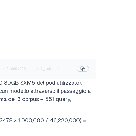
s × 1,000,000 ÷ total_tokens)
0 80GB SXM5 del pod utilizzato).
un modello attraverso il passaggio a
ma dei 3 corpus + 551 query,
1247.8 × 1,000,000 / 46,220,000) =