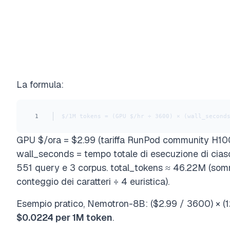
La formula:
1
$/1M tokens = (GPU $/hr ÷ 3600) × (wall_second
GPU $/ora = $2.99 (tariffa RunPod community H10
wall_seconds = tempo totale di esecuzione di ciasc
551 query e 3 corpus. total_tokens ≈ 46.22M (som
conteggio dei caratteri ÷ 4 euristica).
Esempio pratico, Nemotron-8B: ($2.99 / 3600) × (
$0.0224 per 1M token
.