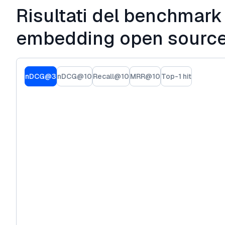
Risultati del benchmark 
embedding open sourc
nDCG@3
nDCG@10
Recall@10
MRR@10
Top-1 hit