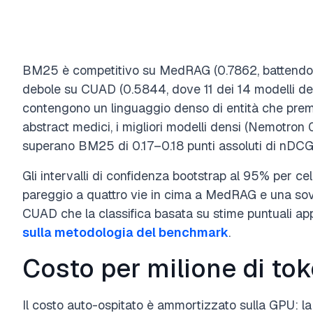
BM25 è competitivo su MedRAG (0.7862, battendo
debole su CUAD (0.5844, dove 11 dei 14 modelli densi
contengono un linguaggio denso di entità che premi
abstract medici, i migliori modelli densi (Nemotro
superano BM25 di 0.17–0.18 punti assoluti di nDC
Gli intervalli di confidenza bootstrap al 95% per cel
pareggio a quattro vie in cima a MedRAG e una so
CUAD che la classifica basata su stime puntuali ap
sulla metodologia del benchmark
.
Costo per milione di to
Il costo auto-ospitato è ammortizzato sulla GPU: la t