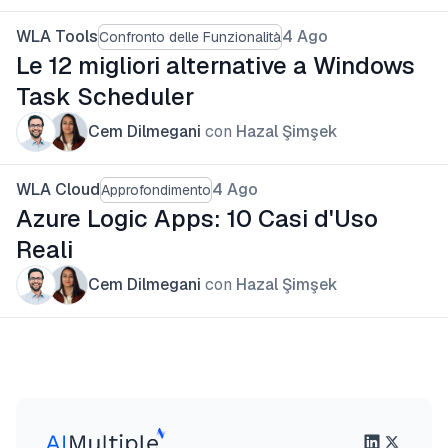
WLA Tools
4 Ago
Confronto delle Funzionalità
Le 12 migliori alternative a Windows
Task Scheduler
Cem Dilmegani
con
Hazal Şimşek
WLA Cloud
4 Ago
Approfondimento
Azure Logic Apps: 10 Casi d'Uso
Reali
Cem Dilmegani
con
Hazal Şimşek