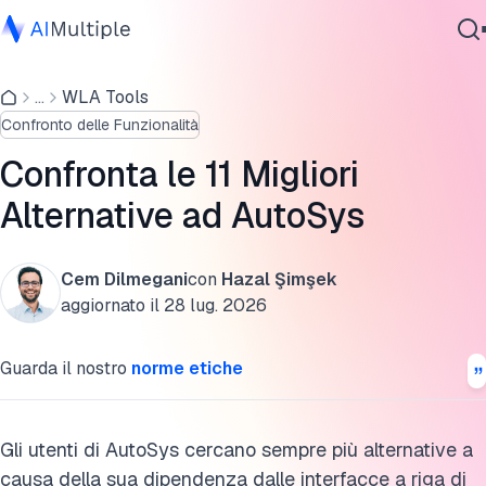
Confronto delle migliori alternative
...
WLA Tools
IA Agente
Panoramica di AutoSys e Broadcom
Confronto delle Funzionalità
Sicurezza Informatica
Le migliori alternative ad AutoSys analizzate
Dati
Confronta le 11 Migliori
Software Aziendale
Cita questa ricerca
Alternative ad AutoSys
Servizi
Cem Dilmegani
con
Hazal Şimşek
aggiornato il
28 lug. 2026
Contattaci
Guarda il nostro
norme etiche
Gli utenti di AutoSys cercano sempre più alternative a
causa della sua dipendenza dalle interfacce a riga di