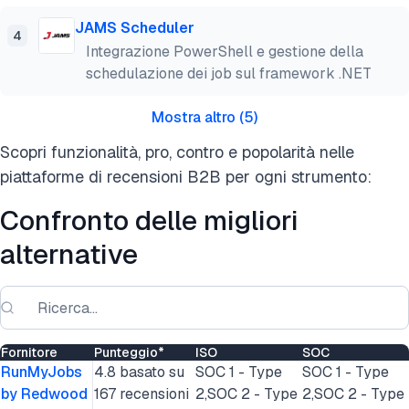
JAMS Scheduler
4
Integrazione PowerShell e gestione della
schedulazione dei job sul framework .NET
Mostra altro
(
5
)
Scopri funzionalità, pro, contro e popolarità nelle
piattaforme di recensioni B2B per ogni strumento:
Confronto delle migliori
alternative
Fornitore
Punteggio*
ISO
SOC
RunMyJobs
4.8 basato su
SOC 1 - Type
SOC 1 - Type
by Redwood
167 recensioni
2,SOC 2 - Type
2,SOC 2 - Type