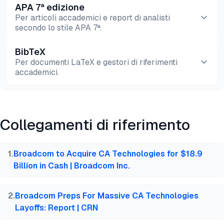
APA 7ª edizione
Per articoli accademici e report di analisti
secondo lo stile APA 7ª.
BibTeX
Anteprima
HTML
Copia
Per documenti LaTeX e gestori di riferimenti
accademici.
Anteprima
HTML
Copia
Collegamenti di riferimento
@misc{dilmegani2026,

  author = {Dilmegani, Cem and Şimşek, Hazal},

  title  = {{Confronta le 11 Migliori Alternative a
1
.
Broadcom to Acquire CA Technologies for $18.9
  year   = {2026},

Billion in Cash | Broadcom Inc.
  month  = jul,

  howpublished    = {\url{https://aimultiple.com/au
  note   = {AIMultiple. Consultato il 28 Luglio 202
2
.
Broadcom Preps For Massive CA Technologies
}
Layoffs: Report | CRN