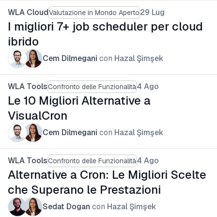
WLA Cloud
29 Lug
Valutazione in Mondo Aperto
I migliori 7+ job scheduler per cloud
ibrido
Cem Dilmegani
con
Hazal Şimşek
WLA Tools
4 Ago
Confronto delle Funzionalità
Le 10 Migliori Alternative a
VisualCron
Cem Dilmegani
con
Hazal Şimşek
WLA Tools
4 Ago
Confronto delle Funzionalità
Alternative a Cron: Le Migliori Scelte
che Superano le Prestazioni
Sedat Dogan
con
Hazal Şimşek