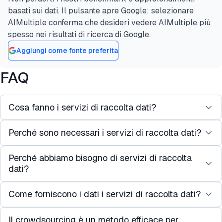
basati sui dati. Il pulsante apre Google; selezionare
AIMultiple conferma che desideri vedere AIMultiple più
spesso nei risultati di ricerca di Google.
Aggiungi come fonte preferita
FAQ
Cosa fanno i servizi di raccolta dati?
Perché sono necessari i servizi di raccolta dati?
I servizi di raccolta dati IA sfruttano una vasta rete
di contributori per raccogliere nuovi o esistenti dati
Perché abbiamo bisogno di servizi di raccolta
Con le normative che si stringono e l'accesso ai
di training IA, consentendo agli sviluppatori e alle
dati?
dati che diventa più difficile, le aziende e gli
aziende di concentrarsi su altri aspetti dello
sviluppatori IA possono ottenere dataset scalabili e
sviluppo IA oltre alla preparazione del dataset.
Come forniscono i dati i servizi di raccolta dati?
Con il volume di dati richiesto e gestito per i
su misura in modo più efficiente lavorando con
progetti IA, può essere dispendioso in termini di
servizi di raccolta dati.
Il crowdsourcing è un metodo efficace per
I servizi di raccolta dati hanno solitamente una