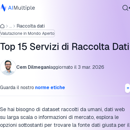
Top 15 Servizi di raccolta dati IA
...
Raccolta dati
IA Agente
Analisi dettagliata dei servizi di raccolta dati IA
Valutazione in Mondo Aperto
Sicurezza Informatica
Criteri di selezione del servizio di raccolta dati IA
Dati
Top 15 Servizi di Raccolta Dati
Software Aziendale
Perché lavorare con un fornitore di servizi di raccolta dati
Servizi
IA?
Cem Dilmegani
aggiornato il
3 mar. 2026
Servizi di raccolta dati per ricerche di mercato
FAQ
Contattaci
Guarda il nostro
norme etiche
Risorse esterne
Se hai bisogno di dataset raccolti da umani, dati web
Cita questa ricerca
su larga scala o informazioni di mercato, esplora le
opzioni sottostanti per trovare la fonte dati giusta per il