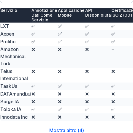
Servizio
Annotazione
Applicazione
API
Certificaz
Dati Come
Mobile
Disponibilità
ISO 27001
Servizio
LXT
✅
✅
✅
✅
Appen
✅
✅
✅
✅
Prolific
✅
✅
✅
✅
Amazon
❌
❌
❌
–
Mechanical
Turk
Telus
❌
❌
❌
❌
International
TaskUs
✅
✅
✅
✅
DATAmundi.ai
❌
❌
❌
❌
Surge IA
❌
❌
❌
❌
Toloka IA
✅
✅
✅
✅
Innodata Inc
❌
❌
❌
❌
Mostra altro
(
4
)