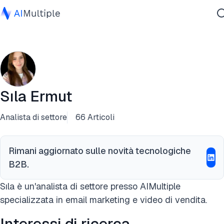
IA Agente
Sicurezza Informatica
Dati
Software Aziendale
Sıla Ermut
Servizi
Analista di settore
66 Articoli
Contattaci
Rimani aggiornato sulle novità tecnologiche
B2B.
Sıla è un'analista di settore presso AIMultiple
specializzata in email marketing e video di vendita.
Interessi di ricerca