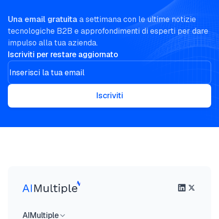
Una email gratuita
a settimana con le ultime notizie
tecnologiche B2B e approfondimenti di esperti per dare
impulso alla tua azienda.
Iscriviti per restare aggiornato
Iscriviti
AIMultiple