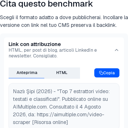
Cita questo benchmark
No. Ogni provider nel benchmark gestisce il
giurisdizioni, ma i Termini di servizio di ogni
specifico che già conosci. La ricerca serve per la
proprio pool di proxy e l'evasione anti-bot. Ti
piattaforma vietano l'accesso automatizzato. Il
scoperta; l'estrazione tramite URL per il
Scegli il formato adatto a dove pubblicherai. Incollare la
autentichi con una chiave API e invii l'URL target o
rischio legale aumenta se si estraggono dati
monitoraggio di un insieme noto di elementi.
versione con link nel tuo CMS preserva il backlink.
l'ID video; il livello proxy è invisibile al chiamante.
personali (commenti legati a utenti identificabili), se
si ridistribuisce il contenuto video grezzo o se si
bypassa l'autenticazione. Consulta un avvocato
Link con attribuzione
per casi d'uso ad alto rischio.
HTML, per post di blog, articoli LinkedIn e
newsletter. Consigliato.
Anteprima
HTML
Copia
Nazlı Şipi (2026) - "Top 7 estrattori video:
testati e classificati". Pubblicato online su
AIMultiple.com. Consultato il 4 Agosto
2026, da: https://aimultiple.com/video-
scraper [Risorsa online]