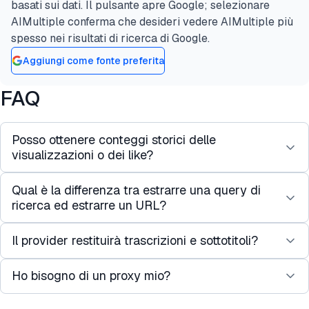
basati sui dati. Il pulsante apre Google; selezionare
AIMultiple conferma che desideri vedere AIMultiple più
spesso nei risultati di ricerca di Google.
Aggiungi come fonte preferita
FAQ
Posso ottenere conteggi storici delle
visualizzazioni o dei like?
Qual è la differenza tra estrarre una query di
Nessuno dei provider espone direttamente una
ricerca ed estrarre un URL?
serie temporale dei conteggi passati delle
visualizzazioni. Puoi costruirne una estraendo lo
Il provider restituirà trascrizioni e sottotitoli?
La ricerca restituisce un elenco classificato di
stesso URL video a intervalli regolari e archiviando
video per una parola chiave, con metadati
tu stesso le istantanee; un cron giornaliero o orario
Ho bisogno di un proxy mio?
I dati pubblici e non personali sono generalmente
superficiali per risultato. L'estrazione tramite URL
è di solito sufficiente per l'analisi delle tendenze.
legali da estrarre nella maggior parte delle
restituisce metadati approfonditi per un video