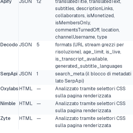
Apify
JSON
12
translatedTitle, translatedText,
subtitles, descriptionLinks,
collaborators, isMonetized,
isMembersOnly,
commentsTurnedOff, location,
channelUsername, type
Decodo
JSON
5
formats (URL stream grezzi per
risoluzione), age_limit, is_live,
is_transcript_available,
generated_subtitle_languages
SerpApi
JSON
1
search_meta (il blocco di metadati
lato SerpApi)
Oxylabs
HTML
—
Analizzato tramite selettori CSS
sulla pagina renderizzata
Nimble
HTML
—
Analizzato tramite selettori CSS
sulla pagina renderizzata
Zyte
HTML
—
Analizzato tramite selettori CSS
sulla pagina renderizzata