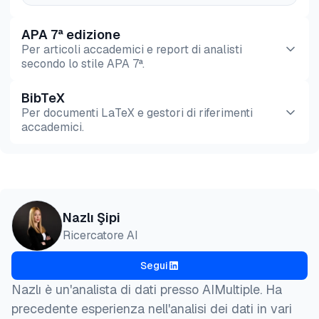
APA 7ª edizione
Per articoli accademici e report di analisti
secondo lo stile APA 7ª.
BibTeX
Anteprima
HTML
Copia
Per documenti LaTeX e gestori di riferimenti
accademici.
Anteprima
HTML
Copia
@misc{sipi2026,

Nazlı Şipi
  author = {Şipi, Nazlı},

Ricercatore AI
  title  = {{Top 7 estrattori video: testati e clas
  year   = {2026},

Segui
  month  = aug,

  howpublished    = {\url{https://aimultiple.com/vi
Nazlı è un'analista di dati presso AIMultiple. Ha
  note   = {AIMultiple. Consultato il 4 Agosto 2026
precedente esperienza nell'analisi dei dati in vari
}