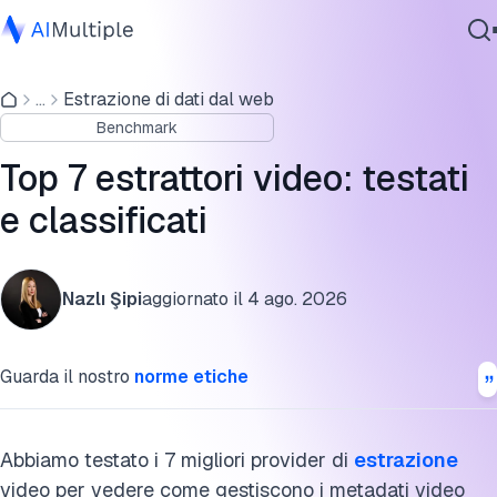
Risultati benchmark di estrazione video
...
Estrazione di dati dal web
IA Agente
Quali dati puoi estrarre dalle piattaforme video
Benchmark
Sicurezza Informatica
Periodo di prova gratuito degli estrattori video
Dati
Top 7 estrattori video: testati
Software Aziendale
Estrattori video e risultati benchmark
e classificati
Servizi
Metodologia benchmark di estrazione video
Nazlı Şipi
aggiornato il
4 ago. 2026
FAQ
Contattaci
Cita questo benchmark
Guarda il nostro
norme etiche
Abbiamo testato i 7 migliori provider di
estrazione
video per vedere come gestiscono i metadati video