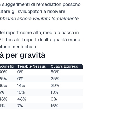
on suggerimenti di remediation possono
utare gli sviluppatori a risolvere
abbiamo ancora valutato formalmente
del report come alta, media o bassa in
 testati. I report di alta qualità erano
ofondimenti chiari.
tà
per gravità
Acunetix
Tenable Nessus
Qualys Express
50%
0%
50%
25%
0%
25%
36%
14%
29%
6%
16%
13%
48%
48%
0%
11%
7%
15%