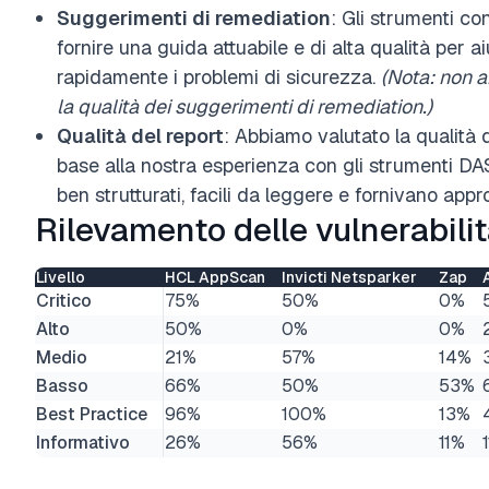
Suggerimenti di remediation
: Gli strumenti c
fornire una guida attuabile e di alta qualità per ai
rapidamente i problemi di sicurezza.
(Nota: non 
la qualità dei suggerimenti di remediation.)
Qualità del report
: Abbiamo valutato la qualità 
base alla nostra esperienza con gli strumenti DAST
ben strutturati, facili da leggere e fornivano appr
Rilevamento delle vulnerabili
Livello
HCL AppScan
Invicti Netsparker
Zap
Critico
75%
50%
0%
Alto
50%
0%
0%
Medio
21%
57%
14%
Basso
66%
50%
53%
Best Practice
96%
100%
13%
Informativo
26%
56%
11%