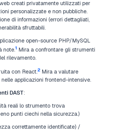
 web creati privatamente utilizzati per
azioni personalizzate e non pubbliche.
ne di informazioni (errori dettagliati,
rabilità sfruttabili.
pplicazione open-source PHP/MySQL
1
à note.
Mira a confrontare gli strumenti
el rilevamento.
2
uita con React.
Mira a valutare
i nelle applicazioni frontend-intensive.
enti DAST
:
ità reali lo strumento trova
no punti ciechi nella sicurezza.)
ezza correttamente identificate) /