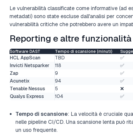
Le vulnerabilità classificate come informative (ad e
metadati) sono state escluse dall'analisi per conce
vulnerabilità critiche che potrebbero avere un impat
Reporting e altre funzionalità
Software DAST
Tempo di scansione (minuti)
Sugge
HCL AppScan
TBD
✅
Invicti Netsparker
118
✅
Zap
9
✅
Acunetix
94
✅
Tenable Nessus
5
❌
Qualys Express
104
✅
Tempo di scansione
: La velocità è cruciale q
nelle pipeline CI/CD. Una scansione lenta può rita
un uso frequente.