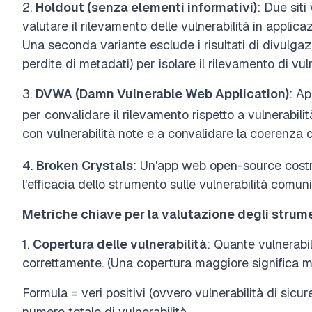
2.
Holdout (senza elementi informativi)
: Due siti
valutare il rilevamento delle vulnerabilità in applic
Una seconda variante esclude i risultati di divulgazio
perdite di metadati) per isolare il rilevamento di vulne
3.
DVWA (Damn Vulnerable Web Application)
: A
per convalidare il rilevamento rispetto a vulnerabilit
con vulnerabilità note e a convalidare la coerenza d
4.
Broken Crystals
: Un'app web open-source costr
l'efficacia dello strumento sulle vulnerabilità comun
Metriche chiave per la valutazione degli strum
1.
Copertura delle vulnerabilità
: Quante vulnerabil
correttamente. (Una copertura maggiore significa me
Formula =
veri positivi
(ovvero vulnerabilità di sicur
numero totale di vulnerabilità.