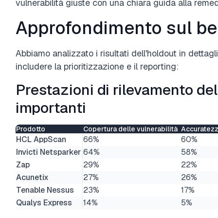
vulnerabilità giuste con una chiara guida alla remedia
Approfondimento sul b
Abbiamo analizzato i risultati dell'holdout in dettagl
includere la prioritizzazione e il reporting:
Prestazioni di rilevamento del
importanti
Prodotto
Copertura delle vulnerabilità
Accuratezza
HCL AppScan
66%
60%
Invicti Netsparker
64%
58%
Zap
29%
22%
Acunetix
27%
26%
Tenable Nessus
23%
17%
Qualys Express
14%
5%