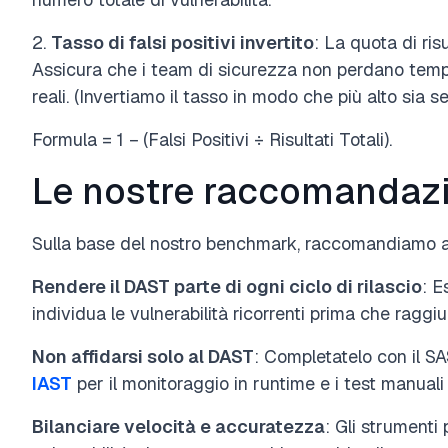
2.
Tasso di falsi positivi invertito
: La quota di ris
Assicura che i team di sicurezza non perdano temp
reali. (Invertiamo il tasso in modo che più alto sia 
Formula = 1 − (Falsi Positivi ÷ Risultati Totali).
Le nostre raccomandaz
Sulla base del nostro benchmark,
raccomandiamo al
Rendere il DAST parte di ogni ciclo di rilascio
: E
individua le vulnerabilità ricorrenti prima che ragg
Non affidarsi solo al DAST
: Completatelo con il SAST
IAST
per il monitoraggio in runtime e i test manuali p
Bilanciare velocità e accuratezza
: Gli strumenti