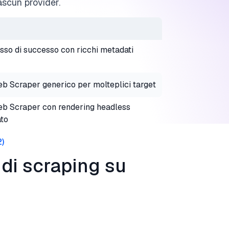
ascun provider.
asso di successo con ricchi metadati
b Scraper generico per molteplici target
b Scraper con rendering headless
ato
2
)
 di scraping su