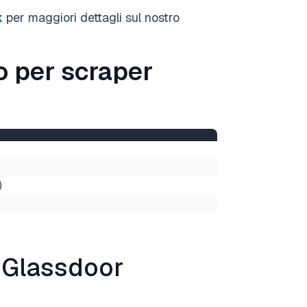
k
per maggiori dettagli sul nostro
o per scraper
)
r Glassdoor