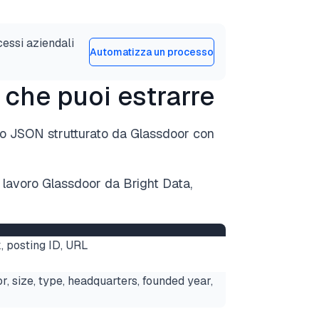
cessi aziendali
Automatizza un processo
 che puoi estrarre
uito JSON strutturato da Glassdoor con
di lavoro Glassdoor da Bright Data,
k, posting ID, URL
or, size, type, headquarters, founded year,