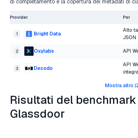
di completamento e la copertura dei metadati di ci
Provider
Per
Alto t
Bright Data
1
JSON
Oxylabs
API We
2
API We
Decodo
3
integr
Mostra altro
(
Risultati del benchmark
Glassdoor