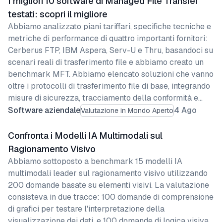
I migliori 10 software di Managed File Transfer
testati: scopri il migliore
Abbiamo analizzato piani tariffari, specifiche tecniche e
metriche di performance di quattro importanti fornitori:
Cerberus FTP, IBM Aspera, Serv-U e Thru, basandoci su
scenari reali di trasferimento file e abbiamo creato un
benchmark MFT. Abbiamo elencato soluzioni che vanno
oltre i protocolli di trasferimento file di base, integrando
misure di sicurezza, tracciamento della conformità e…
Software aziendale
4 Ago
Valutazione in Mondo Aperto
Confronta i Modelli IA Multimodali sul
Ragionamento Visivo
Abbiamo sottoposto a benchmark 15 modelli IA
multimodali leader sul ragionamento visivo utilizzando
200 domande basate su elementi visivi. La valutazione
consisteva in due tracce: 100 domande di comprensione
di grafici per testare l'interpretazione della
visualizzazione dei dati, e 100 domande di logica visiva