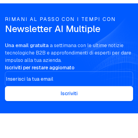
RIMANI AL PASSO CON I TEMPI CON
Newsletter AI Multiple
Una email gratuita
a settimana con le ultime notizie
tecnologiche B2B e approfondimenti di esperti per dare
impulso alla tua azienda.
Iscriviti per restare aggiornato
Iscriviti