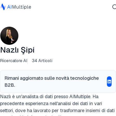
IA Agente
Sicurezza Informatica
Dati
Software Aziendale
Nazlı Şipi
Servizi
Ricercatore AI
34 Articoli
Contattaci
Rimani aggiornato sulle novità tecnologiche
B2B.
Nazlı è un'analista di dati presso AIMultiple. Ha
precedente esperienza nell'analisi dei dati in vari
settori, dove ha lavorato per trasformare insiemi di dati