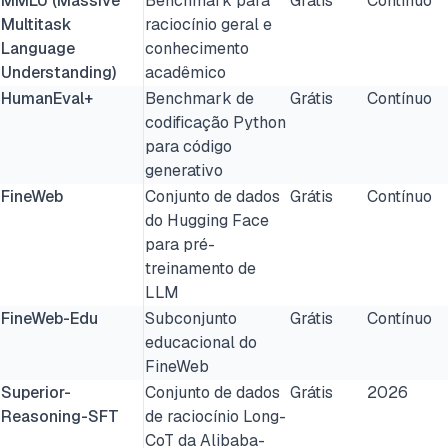
MMLU (Massive
Benchmark para
Grátis
Contínuo
Multitask
raciocínio geral e
Language
conhecimento
Understanding)
acadêmico
HumanEval+
Benchmark de
Grátis
Contínuo
codificação Python
para código
generativo
FineWeb
Conjunto de dados
Grátis
Contínuo
do Hugging Face
para pré-
treinamento de
LLM
FineWeb-Edu
Subconjunto
Grátis
Contínuo
educacional do
FineWeb
Superior-
Conjunto de dados
Grátis
2026
Reasoning-SFT
de raciocínio Long-
CoT da Alibaba-