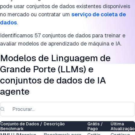
Tipos de conjuntos de dados de ML
pode usar conjuntos de dados existentes disponíveis
no mercado ou contratar um
serviço de coleta de
Conclusão
dados
.
Perguntas frequentes
Identificamos 57 conjuntos de dados para treinar e
Cite esta pesquisa
avaliar modelos de aprendizado de máquina e IA.
Modelos de Linguagem de
Grande Porte (LLMs) e
conjuntos de dados de IA
agente
Conjunto de Dados /
Descrição
Grátis /
Última
Benchmark
Pago
Atualização