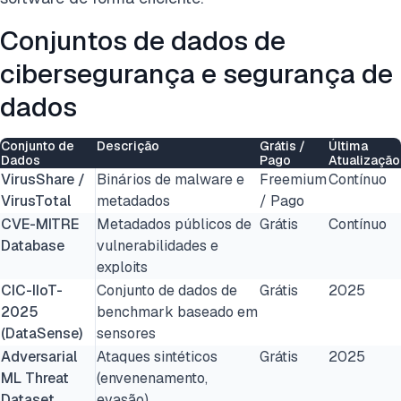
Conjuntos de dados de
cibersegurança e segurança de
dados
Conjunto de
Descrição
Grátis /
Última
Dados
Pago
Atualização
VirusShare /
Binários de malware e
Freemium
Contínuo
VirusTotal
metadados
/ Pago
CVE-MITRE
Metadados públicos de
Grátis
Contínuo
Database
vulnerabilidades e
exploits
CIC-IIoT-
Conjunto de dados de
Grátis
2025
2025
benchmark baseado em
(DataSense)
sensores
Adversarial
Ataques sintéticos
Grátis
2025
ML Threat
(envenenamento,
Dataset
evasão)