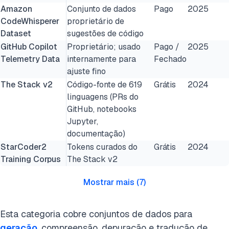
Amazon
Conjunto de dados
Pago
2025
CodeWhisperer
proprietário de
Dataset
sugestões de código
GitHub Copilot
Proprietário; usado
Pago /
2025
Telemetry Data
internamente para
Fechado
ajuste fino
The Stack v2
Código-fonte de 619
Grátis
2024
linguagens (PRs do
GitHub, notebooks
Jupyter,
documentação)
StarCoder2
Tokens curados do
Grátis
2024
Training Corpus
The Stack v2
Mostrar mais
(
7
)
Esta categoria cobre conjuntos de dados para
geração
, compreensão, depuração e tradução de