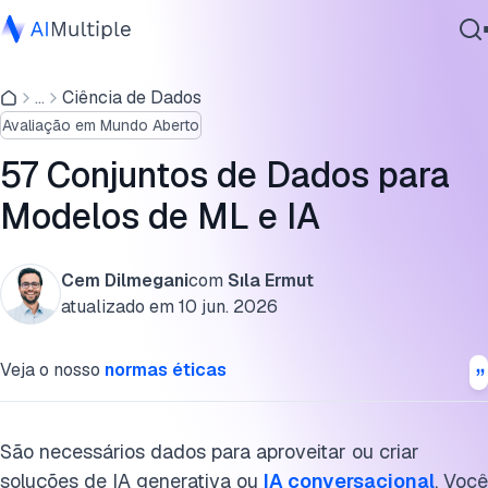
Modelos de Linguagem de Grande Porte (LLMs) e conjunto
de dados de IA agente
...
Ciência de Dados
IA Agêntica
Avaliação em Mundo Aberto
Segurança cibernética
Conjuntos de dados de codificação e engenharia de
Dados
software com IA
57 Conjuntos de Dados para
Software Empresarial
Modelos de ML e IA
Conjuntos de dados de cibersegurança e segurança de
Serviços
dados
Dados, dados sintéticos e conjuntos de dados de
Cem Dilmegani
com
Sıla Ermut
privacidade
atualizado em
10 jun. 2026
Contate-nos
Conjuntos de dados específicos por domínio e indústria
Veja o nosso
normas éticas
O que são conjuntos de dados de ML?
São necessários dados para aproveitar ou criar
Trabalhar com um parceiro de dados
soluções de IA generativa ou
IA conversacional
. Você