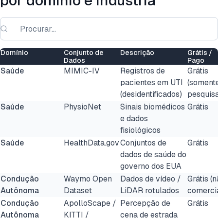
por domínio e indústria
Domínio
Conjunto de
Descrição
Grátis /
Dados
Pago
Saúde
MIMIC-IV
Registros de
Grátis
pacientes em UTI
(soment
(desidentificados)
pesquis
Saúde
PhysioNet
Sinais biomédicos
Grátis
e dados
fisiológicos
Saúde
HealthData.gov
Conjuntos de
Grátis
dados de saúde do
governo dos EUA
Condução
Waymo Open
Dados de vídeo /
Grátis (
Autônoma
Dataset
LiDAR rotulados
comerci
Condução
ApolloScape /
Percepção de
Grátis
Autônoma
KITTI /
cena de estrada