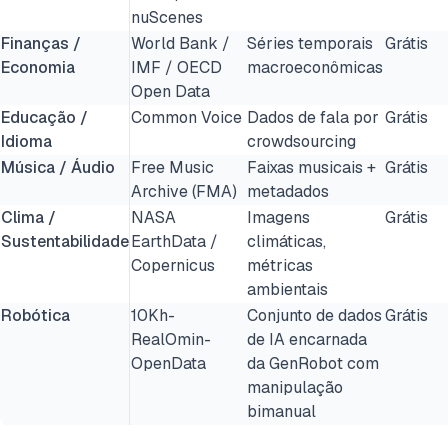
nuScenes
Finanças /
World Bank /
Séries temporais
Grátis
Economia
IMF / OECD
macroeconômicas
Open Data
Educação /
Common Voice
Dados de fala por
Grátis
Idioma
crowdsourcing
Música / Áudio
Free Music
Faixas musicais +
Grátis
Archive (FMA)
metadados
Clima /
NASA
Imagens
Grátis
Sustentabilidade
EarthData /
climáticas,
Copernicus
métricas
ambientais
Robótica
10Kh-
Conjunto de dados
Grátis
RealOmin-
de IA encarnada
OpenData
da GenRobot com
manipulação
bimanual