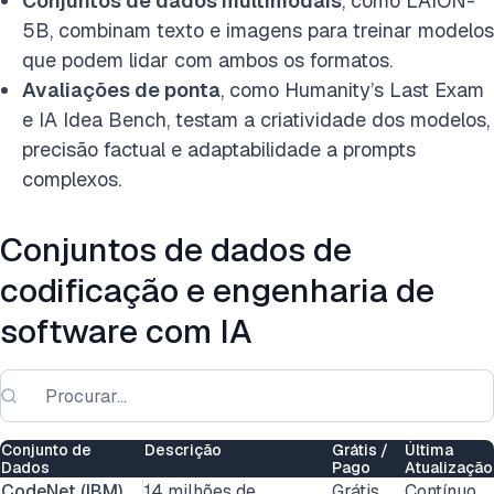
Conjuntos de dados multimodais
, como LAION-
5B, combinam texto e imagens para treinar modelos
que podem lidar com ambos os formatos.
Avaliações de ponta
, como
Humanity’s Last Exam
e IA Idea Bench, testam a criatividade dos modelos,
precisão factual e adaptabilidade a prompts
complexos.
Conjuntos de dados de
codificação e engenharia de
software com IA
Conjunto de
Descrição
Grátis /
Última
Dados
Pago
Atualização
CodeNet (IBM)
14 milhões de
Grátis
Contínuo