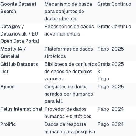
Google Dataset
Mecanismo de busca
Grátis
Contínuo
Search
para conjuntos de
dados abertos
Data.gov /
Repositórios de dados
Grátis
Contínuo
Data.gov.uk / EU
governamentais
Open Data Portal
Mostly IA /
Plataformas de dados
Pago
2025
Gretel.ai
sintéticos
GitHub Datasets
Biblioteca de conjuntos
Grátis
2025
List
de dados de domínios
&
variados
Pago
Appen
Conjuntos de dados
Pago
2025
gerados por humanos
para ML
Telus International
Provedor de dados
Pago
2024
humanos + sintéticos
Prolific
Dados de resposta
Pago
2024
humana para pesquisa