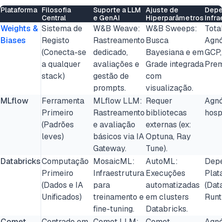
Plataforma
Filosofia
Suporte a LLM
Ajuste de
Depe
Central
e GenAI
Hiperparâmetros
Infra
Weights &
Sistema de
W&B Weave:
W&B Sweeps:
Tota
Biases
Registo
Rastreamento
Busca
Agnó
(Conecta-se
dedicado,
Bayesiana e em
GCP,
a qualquer
avaliações e
Grade integrada
Prem
stack)
gestão de
com
prompts.
visualização.
MLflow
Ferramenta
MLflow LLM:
Requer
Agnó
Primeiro
Rastreamento
bibliotecas
hosp
(Padrões
e avaliação
externas (ex:
leves)
básicos via IA
Optuna, Ray
Gateway.
Tune).
Databricks
Computação
MosaicML:
AutoML:
Depe
Primeiro
Infraestrutura
Execuções
Plat
(Dados e IA
para
automatizadas
(Dat
Unificados)
treinamento e
em clusters
Runt
fine-tuning.
Databricks.
Comet
Centrado em
Comet LLM:
Comet
Agnó