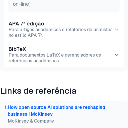
on-line]
APA 7ª edição
Para artigos acadêmicos e relatórios de analistas
no estilo APA 7ª.
BibTeX
Pré-
HTML
Copiar
Para documentos LaTeX e gerenciadores de
visualização
referências acadêmicas.
Pré-
HTML
Copiar
visualização
Links de referência
@misc{dilmegani2026,

  author = {Dilmegani, Cem and Şimşek, Hazal},

  title  = {{Comparar 45+ Ferramentas MLOps}},

1
.
How open source AI solutions are reshaping
  year   = {2026},

business | McKinsey
  month  = jun,

McKinsey & Company
  howpublished    = {\url{https://aimultiple.com/ml
  note   = {AIMultiple. Acessado em 18 Junho 2026}
