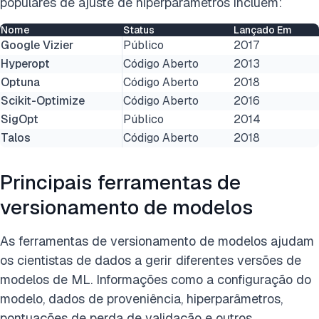
populares de ajuste de hiperparâmetros incluem:
Nome
Status
Lançado Em
Google Vizier
Público
2017
Hyperopt
Código Aberto
2013
Optuna
Código Aberto
2018
Scikit-Optimize
Código Aberto
2016
SigOpt
Público
2014
Talos
Código Aberto
2018
Principais ferramentas de
versionamento de modelos
As ferramentas de versionamento de modelos ajudam
os cientistas de dados a gerir diferentes versões de
modelos de ML. Informações como a configuração do
modelo, dados de proveniência, hiperparâmetros,
pontuações de perda de validação e outros