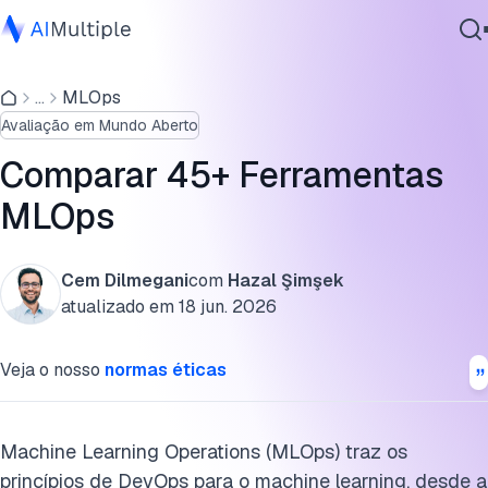
Quais são os tipos de fornecedores de soluções MLOps?
...
MLOps
IA Agêntica
Análise comparativa: Principais funcionalidades das
Avaliação em Mundo Aberto
Segurança cibernética
plataformas MLOps
Dados
Comparar 45+ Ferramentas
Quais são os diferentes tipos de ferramentas MLOps?
Software Empresarial
MLOps
Serviços
Principais soluções de gestão de dados
Soluções de modelagem
Cem Dilmegani
com
Hazal Şimşek
atualizado em
18 jun. 2026
Soluções de operacionalização
Contate-nos
Veja o nosso
normas éticas
Plataformas MLOps de ponta a ponta selecionadas
Outras categorias relacionadas com MLOps
Machine Learning Operations (MLOps) traz os
Cite esta pesquisa
princípios de DevOps para o machine learning, desde a