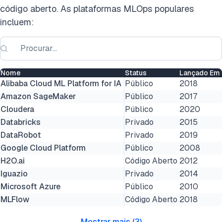
código aberto. As plataformas MLOps populares
incluem:
Nome
Status
Lançado Em
Alibaba Cloud ML Platform for IA
Público
2018
Amazon SageMaker
Público
2017
Cloudera
Público
2020
Databricks
Privado
2015
DataRobot
Privado
2019
Google Cloud Platform
Público
2008
H2O.ai
Código Aberto
2012
Iguazio
Privado
2014
Microsoft Azure
Público
2010
MLFlow
Código Aberto
2018
Mostrar mais
(
3
)