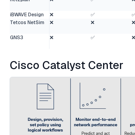
iBWAVE Design
❌
✅
Tetcos NetSim
❌
❌
GNS3
❌
✅
Cisco Catalyst Center