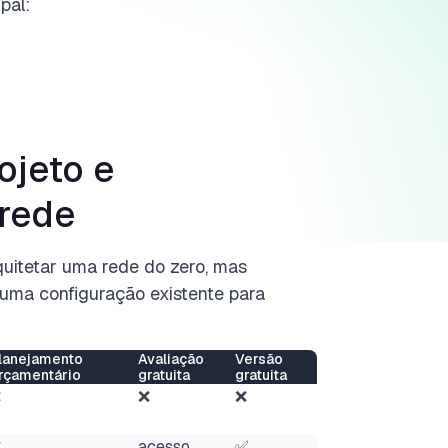
pal:
ojeto e
 rede
quitetar uma rede do zero, mas
uma configuração existente para
lanejamento
Avaliação
Versão
rçamentário
gratuita
gratuita
❌
❌
❌
❌
acesso
✅