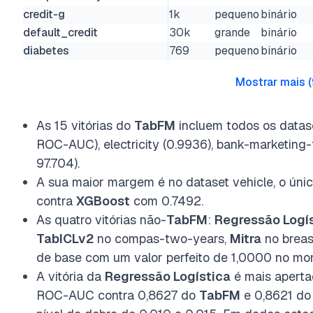
credit-g
1k
pequeno
binário
default_credit
30k
grande
binário
diabetes
769
pequeno
binário
Mostrar mais
(
As 15 vitórias do
TabFM
incluem todos os datase
ROC-AUC), electricity (0.9936), bank-marketing
97.704).
A sua maior margem é no dataset vehicle, o úni
contra
XGBoost
com 0.7492.
As quatro vitórias não-
TabFM
:
Regressão Logí
TabICLv2
no compas-two-years,
Mitra
no breas
de base com um valor perfeito de 1,0000 no mo
A vitória da
Regressão Logística
é mais aperta
ROC-AUC contra 0,8627 do
TabFM
e 0,8621 d