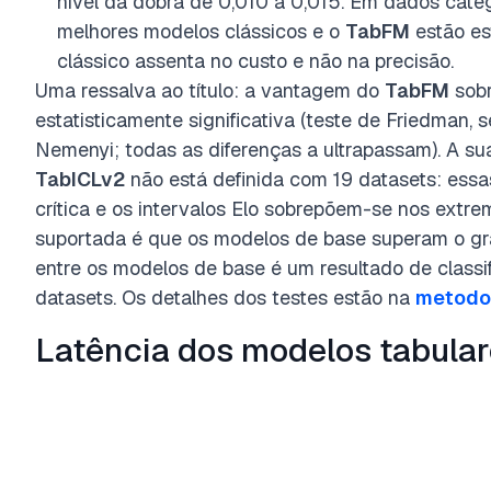
nível da dobra de 0,010 a 0,015. Em dados cate
melhores modelos clássicos e o
TabFM
estão es
clássico assenta no custo e não na precisão.
Uma ressalva ao título: a vantagem do
TabFM
sobr
estatisticamente significativa (teste de Friedman, 
Nemenyi; todas as diferenças a ultrapassam). A s
TabICLv2
não está definida com 19 datasets: essa
crítica e os intervalos Elo sobrepõem-se nos extre
suportada é que os modelos de base superam o gra
entre os modelos de base é um resultado de class
datasets. Os detalhes dos testes estão na
metodo
Latência dos modelos tabula