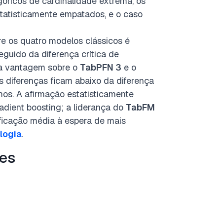
góricos de cardinalidade extrema, os
tatisticamente empatados, e o caso
e os quatro modelos clássicos é
seguido da diferença crítica de
ua vantagem sobre o
TabPFN 3
e o
s diferenças ficam abaixo da diferença
mos. A afirmação estatisticamente
dient boosting; a liderança do
TabFM
ificação média à espera de mais
logia
.
res