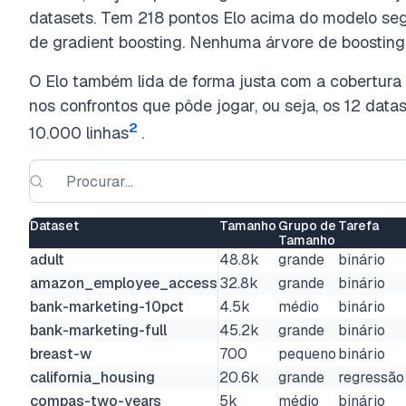
datasets. Tem 218 pontos Elo acima do modelo se
de gradient boosting. Nenhuma árvore de boosting
O Elo também lida de forma justa com a cobertura 
nos confrontos que pôde jogar, ou seja, os 12 datas
2
10.000 linhas
.
Dataset
Tamanho
Grupo de
Tarefa
Tamanho
adult
48.8k
grande
binário
amazon_employee_access
32.8k
grande
binário
bank-marketing-10pct
4.5k
médio
binário
bank-marketing-full
45.2k
grande
binário
breast-w
700
pequeno
binário
california_housing
20.6k
grande
regressão
compas-two-years
5k
médio
binário