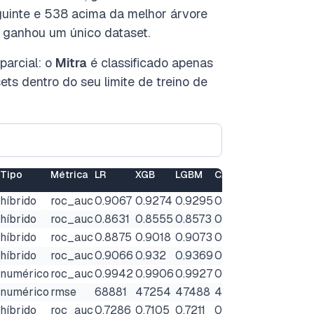
guinte e 538 acima da melhor árvore
 ganhou um único dataset.
parcial: o
Mitra
é classificado apenas
ets dentro do seu limite de treino de
Tipo
Métrica
LR
XGB
LGBM
CAT
TabPFN
Tab
3
híbrido
roc_auc
0.9067
0.9274
0.9295
0.9277
0.9183
0.9
híbrido
roc_auc
0.8631
0.8555
0.8573
0.8621
0.8508
0.8
híbrido
roc_auc
0.8875
0.9018
0.9073
0.9069
0.929
0.9
híbrido
roc_auc
0.9066
0.932
0.9369
0.934
0.945
0.9
numérico
roc_auc
0.9942
0.9906
0.9927
0.9921
0.9937
0.9
numérico
rmse
68881
47254
47488
47885
39403
40
híbrido
roc_auc
0.7286
0.7105
0.7211
0.7341
0.7361
0.7