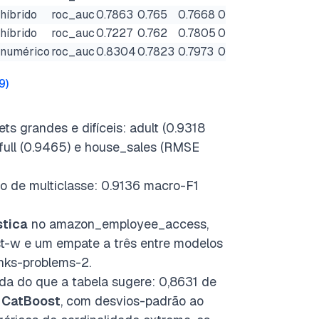
híbrido
roc_auc
0.7863
0.765
0.7668
0.7826
0.7977
0.7
híbrido
roc_auc
0.7227
0.762
0.7805
0.7733
0.7903
0.7
numérico
roc_auc
0.8304
0.7823
0.7973
0.8326
0.8391
0.8
9
)
ts grandes e difíceis: adult (0.9318
-full (0.9465) e house_sales (RMSE
co de multiclasse: 0.9136 macro-F1
stica
no amazon_employee_access,
t-w e um empate a três entre modelos
nks-problems-2.
da do que a tabela sugere: 0,8631 de
o
CatBoost
, com desvios-padrão ao