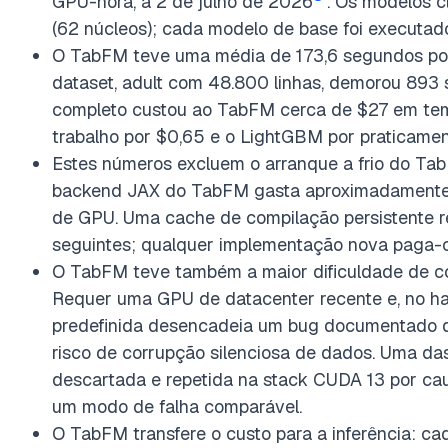
GPU-hora, a 2 de julho de 2026
. Os modelos 
(62 núcleos); cada modelo de base foi executa
O TabFM teve uma média de 173,6 segundos por 
dataset, adult com 48.800 linhas, demorou 893
completo custou ao TabFM cerca de $27 em t
trabalho por $0,65 e o LightGBM por praticame
Estes números excluem o arranque a frio do TabF
backend JAX do TabFM gasta aproximadamente 2
de GPU. Uma cache de compilação persistente 
seguintes; qualquer implementação nova paga-
O TabFM teve também a maior dificuldade de con
Requer uma GPU de datacenter recente e, no h
predefinida desencadeia um bug documentado 
risco de corrupção silenciosa de dados. Uma da
descartada e repetida na stack CUDA 13 por ca
um modo de falha comparável.
O TabFM transfere o custo para a inferência: ca