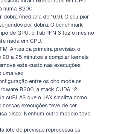
clássicos foram executados em CPU
do numa B200.
dobra (mediana de 16,9). O seu pior
 segundos por dobra. O benchmark
empo de GPU; o TabPFN 3 fez o mesmo
nte nada em CPU.
M. Antes da primeira previsão, o
0 a 25 minutos a compilar kernels
remove este custo nas execuções
o uma vez.
figuração entre os oito modelos.
ardware B200, a stack CUDA 12
da cuBLAS que o JAX sinaliza como
s nossas execuções teve de ser
usa disso. Nenhum outro modelo teve
da lote de previsão reprocessa os