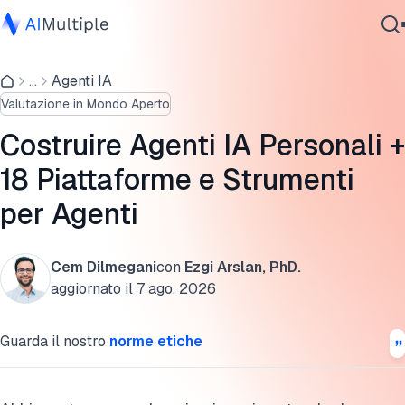
1. Costruisci il tuo agente con strumenti di automazione no-
code
...
Agenti IA
IA Agente
Valutazione in Mondo Aperto
Sicurezza Informatica
L'epifania: Scoprire la vera autonomia dell'IA personale
Dati
Costruire Agenti IA Personali +
2. Costruisci il tuo agente con MCP
Software Aziendale
18 Piattaforme e Strumenti
Servizi
3. Utilizzare piattaforme/strumenti per agenti (per non
per Agenti
sviluppatori)
Cita questa ricerca
Cem Dilmegani
con
Ezgi Arslan, PhD.
Contattaci
aggiornato il
7 ago. 2026
Guarda il nostro
norme etiche