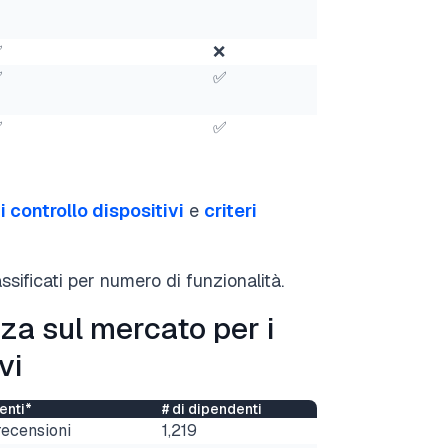
✅
❌
✅
✅
✅
✅
 controllo dispositivi
e
criteri
assificati per numero di funzionalità.
nza sul mercato per i
vi
enti*
# di dipendenti
recensioni
1,219