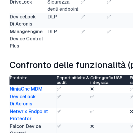
DriveLock
Sicurezza
✅
✅
degli endpoint
DeviceLock
DLP
✅
✅
Di Acronis
ManageEngine
DLP
✅
✅
Device Control
Plus
Confronto delle funzionalità (
Prodotto
Report attività &
Crittografia USB
E
audit
integrata
r
NinjaOne MDM
✅
❌
DeviceLock
✅
✅
Di Acronis
Netwrix Endpoint
✅
✅
Protector
Falcon Device
✅
❌