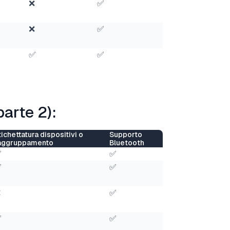
❌
✅
❌
✅
✅
✅
parte 2):
tichettatura dispositivi o
Supporto
aggruppamento
Bluetooth
✅
✅
✅
✅
❌
✅
✅
✅