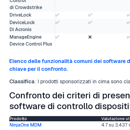
Control
di Crowdstrike
DriveLock
✅
✅
DeviceLock
✅
✅
Di Acronis
ManageEngine
✅
❌
Device Control Plus
Elenco delle funzionalità comuni dei software di
chiave per il confronto.
Classifica
: I prodotti sponsorizzati in cima sono cl
Confronto dei criteri di prese
software di controllo dispositi
Prodotto
Valutazione ut
NinjaOne MDM
4.7 su 3,437 