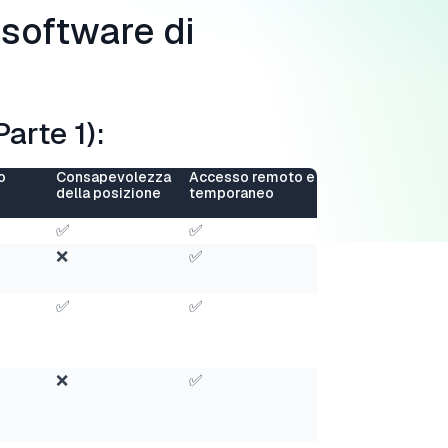
 software di
arte 1):
o
Consapevolezza
Accesso remoto e
della posizione
temporaneo
✅
✅
❌
✅
✅
✅
❌
✅