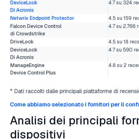
DeviceLock
4.7 su 324 re
Di Acronis
Netwrix Endpoint Protector
4.5 su 159 re
Falcon Device Control
4.7 su 2,766 
di Crowdstrike
DriveLock
4.5 su 18 rec
DeviceLock
4.7 su 590 re
Di Acronis
ManageEngine
4.8 su 2 rece
Device Control Plus
* Dati raccolti dalle principali piattaforme di recens
Come abbiamo selezionato i fornitori per il conf
Analisi dei principali for
dispositivi