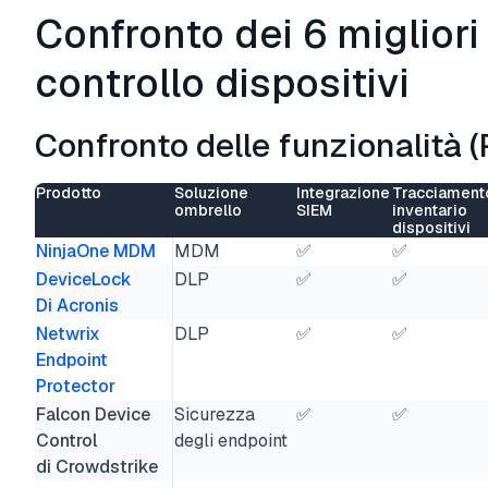
Confronto dei 6 migliori
controllo dispositivi
Confronto delle funzionalità (P
Prodotto
Soluzione
Integrazione
Tracciament
ombrello
SIEM
inventario
dispositivi
NinjaOne MDM
MDM
✅
✅
DeviceLock
DLP
✅
✅
Di Acronis
Netwrix
DLP
✅
✅
Endpoint
Protector
Falcon Device
Sicurezza
✅
✅
Control
degli endpoint
di Crowdstrike