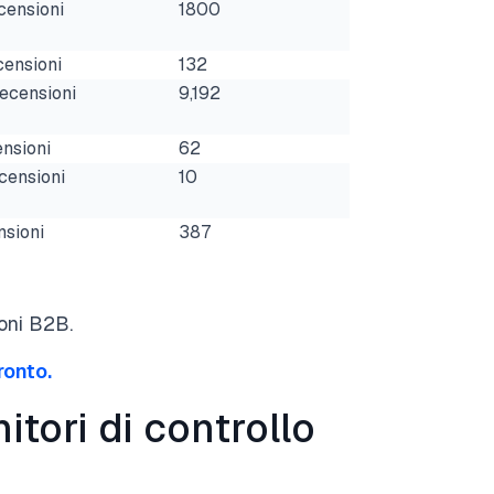
censioni
1800
censioni
132
recensioni
9,192
ensioni
62
censioni
10
nsioni
387
ioni B2B.
ronto.
nitori di controllo