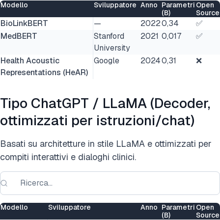
Modello
Sviluppatore
Anno
Parametri
Open
(B)
Source
BioLinkBERT
—
2022
0,34
✅
MedBERT
Stanford
2021
0,017
✅
University
Health Acoustic
Google
2024
0,31
❌
Representations (HeAR)
Tipo ChatGPT / LLaMA (Decoder,
ottimizzati per istruzioni/chat)
Basati su architetture in stile LLaMA e ottimizzati per
compiti interattivi e dialoghi clinici.
Modello
Sviluppatore
Anno
Parametri
Open
(B)
Source