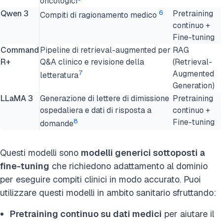
oncologici
Qwen 3
6
Pretraining
Compiti di ragionamento medico
continuo +
Fine-tuning
Command
Pipeline di retrieval-augmented per
RAG
R+
Q&A clinico e revisione della
(Retrieval-
7
Augmented
letteratura
Generation)
LLaMA 3
Generazione di lettere di dimissione
Pretraining
ospedaliera e dati di risposta a
continuo +
8
Fine-tuning
domande
Questi
modelli sono
modelli generici sottoposti a
fine-tuning
che richiedono
adattamento al dominio
per eseguire compiti clinici in modo accurato. Puoi
utilizzare questi modelli in ambito sanitario sfruttando:
Pretraining continuo su dati medici
per aiutare il