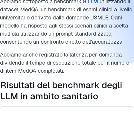
Fonti dati del benchmark degli LLM in ambito sanitario
Abbiamo sottoposto a benchmark 9
LLM
utilizzando il
dataset MedQA, un benchmark di esami clinici a livello
Cita questa ricerca
universitario derivato dalle domande USMLE. Ogni
modello ha risposto agli stessi scenari clinici a scelta
multipla utilizzando un prompt standardizzato,
consentendo un confronto diretto dell'accuratezza.
Abbiamo anche registrato la latenza per domanda
dividendo il tempo di esecuzione totale per il numero
di item MedQA completati.
Risultati del benchmark degli
LLM in ambito sanitario