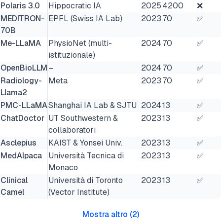
Polaris 3.0
Hippocratic IA
2025
4200
❌
MEDITRON-
EPFL (Swiss IA Lab)
2023
70
✅
70B
Me-LLaMA
PhysioNet (multi-
2024
70
✅
istituzionale)
OpenBioLLM
–
2024
70
✅
Radiology-
Meta
2023
70
✅
Llama2
PMC-LLaMA
Shanghai IA Lab & SJTU
2024
13
✅
ChatDoctor
UT Southwestern &
2023
13
✅
collaboratori
Asclepius
KAIST & Yonsei Univ.
2023
13
✅
MedAlpaca
Università Tecnica di
2023
13
✅
Monaco
Clinical
Università di Toronto
2023
13
✅
Camel
(Vector Institute)
Mostra altro
(
2
)