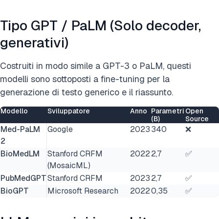
Tipo GPT / PaLM (Solo decoder,
generativi)
Costruiti in modo simile a GPT-3 o PaLM, questi
modelli sono sottoposti a fine-tuning per la
generazione di testo generico e il riassunto.
Modello
Sviluppatore
Anno
Parametri
Open
(B)
Source
Med-PaLM
Google
2023
340
❌
2
BioMedLM
Stanford CRFM
2022
2,7
✅
(MosaicML)
PubMedGPT
Stanford CRFM
2023
2,7
✅
BioGPT
Microsoft Research
2022
0,35
✅