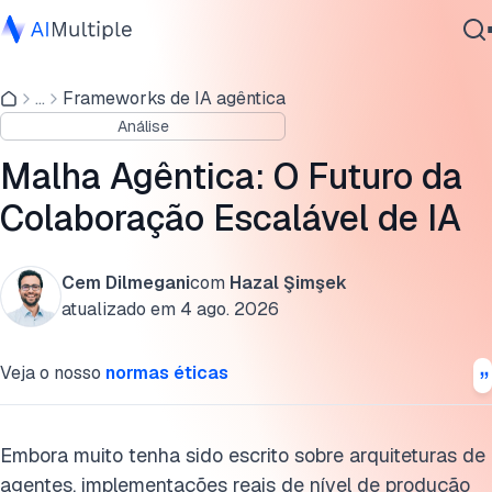
Desafios em sistemas agênticos
...
Frameworks de IA agêntica
IA Agêntica
Apresentando a arquitetura de malha agêntica
Análise
Segurança cibernética
Capacidades operacionais: Como a malha funciona na
Dados
Malha Agêntica: O Futuro da
prática?
Software Empresarial
Colaboração Escalável de IA
Serviços
Por que isso importa?
Casos de uso de malha agêntica
Cem Dilmegani
com
Hazal Şimşek
atualizado em
4 ago. 2026
O futuro da malha agêntica: Apenas mais um hype?
Contate-nos
Veja o nosso
normas éticas
Cite esta pesquisa
Embora muito tenha sido escrito sobre arquiteturas de
agentes, implementações reais de nível de produção