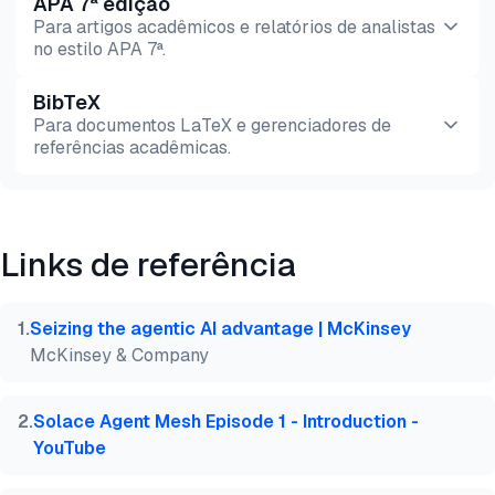
APA 7ª edição
Para artigos acadêmicos e relatórios de analistas
no estilo APA 7ª.
BibTeX
Pré-
HTML
Copiar
Para documentos LaTeX e gerenciadores de
visualização
referências acadêmicas.
Pré-
HTML
Copiar
visualização
Links de referência
@misc{dilmegani2026,

  author = {Dilmegani, Cem and Şimşek, Hazal},

  title  = {{Malha Agêntica: O Futuro da Colaboraçã
1
.
Seizing the agentic AI advantage | McKinsey
  year   = {2026},

McKinsey & Company
  month  = aug,

  howpublished    = {\url{https://aimultiple.com/ag
  note   = {AIMultiple. Acessado em 4 Agosto 2026}

2
.
Solace Agent Mesh Episode 1 - Introduction -
}
YouTube