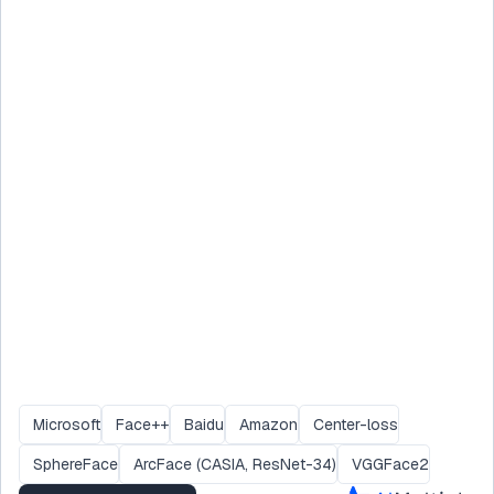
Microsoft
Face++
Baidu
Amazon
Center-loss
SphereFace
ArcFace (CASIA, ResNet-34)
VGGFace2