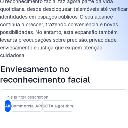
Cite esta pesquisa
O reconhecimento facial faz agora parte da vida
quotidiana, desde desbloquear telemóveis até verificar
identidades em espaços públicos. O seu alcance
continua a crescer, trazendo conveniência e novas
possibilidades. No entanto, esta expansão também
levanta preocupações sobre precisão, privacidade,
enviesamento e justiça que exigem atenção
cuidadosa.
Enviesamento no
reconhecimento facial
This is filter description
All
Commercial API
SOTA algorithm