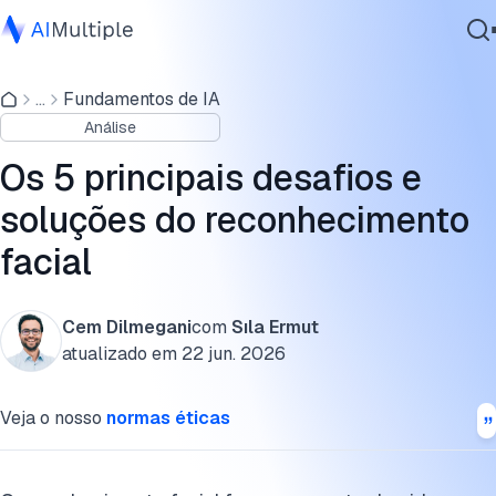
Enviesamento no reconhecimento facial
...
Fundamentos de IA
IA Agêntica
1. Privacidade e vigilância
Análise
Segurança cibernética
2. Enviesamento e identificação incorreta
Dados
Os 5 principais desafios e
Software Empresarial
3. Segurança de dados e uso indevido
soluções do reconhecimento
Serviços
facial
4. Limitações técnicas em condições do mundo real
5. Questões éticas e sociais
Cem Dilmegani
com
Sıla Ermut
Contate-nos
As etapas da tecnologia de reconhecimento facial
atualizado em
22 jun. 2026
Como medir a precisão do reconhecimento
Veja o nosso
normas éticas
Perguntas frequentes