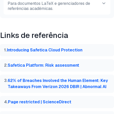
HTML
Copiar
Para documentos LaTeX e gerenciadores de
visualização
referências acadêmicas.
Pré-
HTML
Copiar
visualização
Links de referência
@misc{dilmegani2026,

  author = {Dilmegani, Cem and PhD., Ezgi Arslan,},
  title  = {{Prevenção de Perda de Dados (DLP): Tip
1
.
Introducing Safetica Cloud Protection
  year   = {2026},

  month  = jul,

  howpublished    = {\url{https://aimultiple.com/da
2
.
Safetica Platform: Risk assessment
  note   = {AIMultiple. Acessado em 28 Julho 2026}

}
3
.
62% of Breaches Involved the Human Element: Key
Takeaways From Verizon 2026 DBIR | Abnormal AI
4
.
Page restricted | ScienceDirect