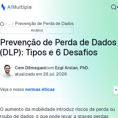
O que é prevenção de perda de dados (DLP)?
...
Prevenção de Perda de Dados
IA Agêntica
Tipos de DLP
Análise
Segurança cibernética
Quais são as causas dos vazamentos de dados?
Dados
Prevenção de Perda de Dados
Software Empresarial
O navegador como um novo ponto de controle
(DLP): Tipos e 6 Desafios
Serviços
Por que a prevenção de perda de dados é importante?
Cem Dilmegani
com
Ezgi Arslan, PhD.
Quais são os principais desafios da DLP e como superá-
atualizado em
28 jul. 2026
los?
Contate-nos
Veja o nosso
normas éticas
Conformidade HIPAA e DLP
Leitura adicional
O aumento da mobilidade introduz riscos de perda ou
Recursos externos
roubo de dados, o que pode levar a graves perdas