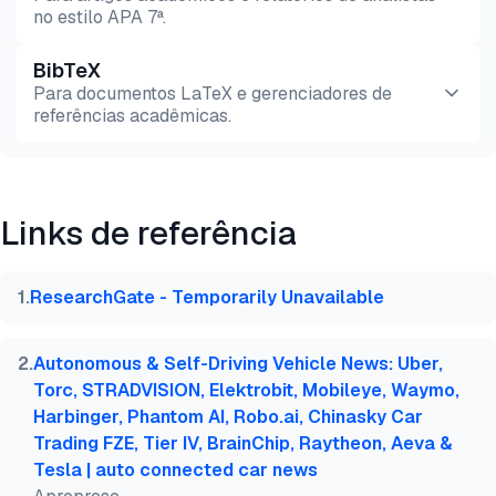
no estilo APA 7ª.
BibTeX
Pré-
HTML
Copiar
Para documentos LaTeX e gerenciadores de
visualização
referências acadêmicas.
Pré-
HTML
Copiar
visualização
Links de referência
@misc{dilmegani2026,

  author = {Dilmegani, Cem and Sezer, Sena},

  title  = {{Top 50 Casos de Uso e Estudos de Caso 
1
.
ResearchGate - Temporarily Unavailable
  year   = {2026},

  month  = mar,

  howpublished    = {\url{https://aimultiple.com/de
2
.
Autonomous & Self-Driving Vehicle News: Uber,
  note   = {AIMultiple. Acessado em 10 Março 2026}

Torc, STRADVISION, Elektrobit, Mobileye, Waymo,
}
Harbinger, Phantom AI, Robo.ai, Chinasky Car
Trading FZE, Tier IV, BrainChip, Raytheon, Aeva &
Tesla | auto connected car news