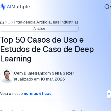
Quais são as capacidades e tecnologias habilitadas pelo
deep learning?
...
Inteligência Artificial nas Indústrias
IA Agêntica
Análise
Segurança cibernética
Quais são os casos de uso de deep learning em diferentes
Dados
indústrias e setores?
Top 50 Casos de Uso e
Software Empresarial
Estudos de Caso de Deep
Quais são os casos de uso de deep learning em diferentes
Serviços
departamentos ou funções?
Learning
Perguntas frequentes
Cem Dilmegani
com
Sena Sezer
Contate-nos
Cite esta pesquisa
atualizado em
10 mar. 2026
Veja o nosso
normas éticas