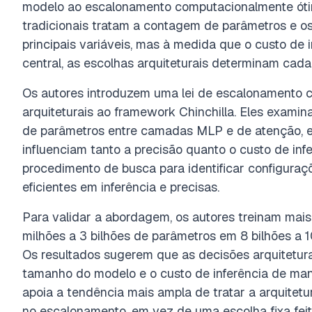
modelo ao escalonamento computacionalmente óti
tradicionais tratam a contagem de parâmetros e o
principais variáveis, mas à medida que o custo de
central, as escolhas arquiteturais determinam cada
Os autores introduzem uma lei de escalonamento c
arquiteturais ao framework Chinchilla. Eles exami
de parâmetros entre camadas MLP e de atenção, e
influenciam tanto a precisão quanto o custo de in
procedimento de busca para identificar configura
eficientes em inferência e precisas.
Para validar a abordagem, os autores treinam ma
milhões a 3 bilhões de parâmetros em 8 bilhões a 
Os resultados sugerem que as decisões arquitetura
tamanho do modelo e o custo de inferência de mane
apoia a tendência mais ampla de tratar a arquitet
no escalonamento, em vez de uma escolha fixa feita