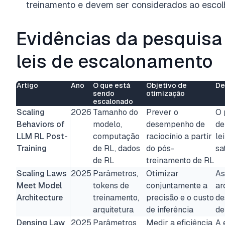
treinamento e devem ser considerados ao escol
Evidências da pesquisa
leis de escalonamento
Artigo
Ano
O que está
Objetivo de
De
sendo
otimização
escalonado
Scaling
2026
Tamanho do
Prever o
O 
Behaviors of
modelo,
desempenho de
de
LLM RL Post-
computação
raciocínio a partir
le
Training
de RL, dados
do pós-
sa
de RL
treinamento de RL
Scaling Laws
2025
Parâmetros,
Otimizar
As
Meet Model
tokens de
conjuntamente a
ar
Architecture
treinamento,
precisão e o custo
de
arquitetura
de inferência
de
Densing Law
2025
Parâmetros
Medir a eficiência
A 