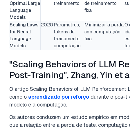
Optimal Large
treinamento
de treinamento
su
Language
fixa
Models
Scaling Laws
2020
Parâmetros,
Minimizar a perda
O 
for Neural
tokens de
sob computação
id
Language
treinamento,
fixa
es
Models
computação
le
"Scaling Behaviors of LLM R
Post-Training", Zhang, Yin et a
O artigo Scaling Behaviors of LLM Reinforcement 
como o
aprendizado por reforço
durante o pós-t
modelo e a computação.
Os autores conduzem um estudo empírico em mode
que a relação entre a perda de teste, computaçã