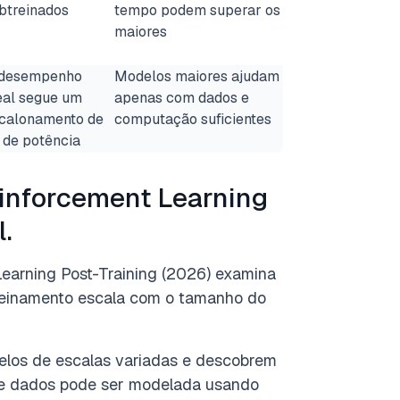
btreinados
tempo podem superar os
maiores
desempenho
Modelos maiores ajudam
eal segue um
apenas com dados e
calonamento de
computação suficientes
i de potência
einforcement Learning
l.
Learning Post-Training (2026) examina
reinamento escala com o tamanho do
los de escalas variadas e descobrem
o e dados pode ser modelada usando