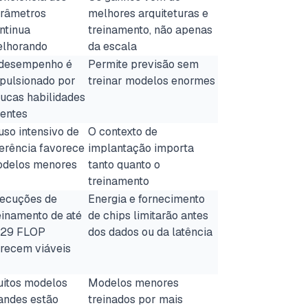
râmetros
melhores arquiteturas e
ntinua
treinamento, não apenas
lhorando
da escala
desempenho é
Permite previsão sem
pulsionado por
treinar modelos enormes
ucas habilidades
tentes
uso intensivo de
O contexto de
ferência favorece
implantação importa
delos menores
tanto quanto o
treinamento
ecuções de
Energia e fornecimento
einamento de até
de chips limitarão antes
29 FLOP
dos dados ou da latência
recem viáveis
itos modelos
Modelos menores
andes estão
treinados por mais