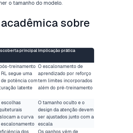
her o tamanho do modelo.
 acadêmica sobre
scoberta principal
Implicação prática
pós-treinamento
O escalonamento de
 RL segue uma
aprendizado por reforço
i de potência com
tem limites incorporados
turação latente
além do pré-treinamento
 escolhas
O tamanho oculto e o
quiteturais
design da atenção devem
slocam a curva
ser ajustados junto com a
 escalonamento
escala
eficiência dos
Os ganhos vêm de