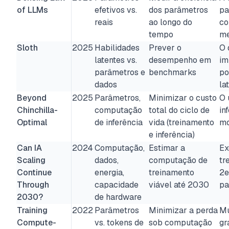
of LLMs
efetivos vs.
dos parâmetros
pa
reais
ao longo do
co
tempo
me
Sloth
2025
Habilidades
Prever o
O 
latentes vs.
desempenho em
im
parâmetros e
benchmarks
po
dados
la
Beyond
2025
Parâmetros,
Minimizar o custo
O 
Chinchilla-
computação
total do ciclo de
in
Optimal
de inferência
vida (treinamento
mo
e inferência)
Can IA
2024
Computação,
Estimar a
Ex
Scaling
dados,
computação de
tr
Continue
energia,
treinamento
2e
Through
capacidade
viável até 2030
pa
2030?
de hardware
Training
2022
Parâmetros
Minimizar a perda
Mu
Compute-
vs. tokens de
sob computação
gr