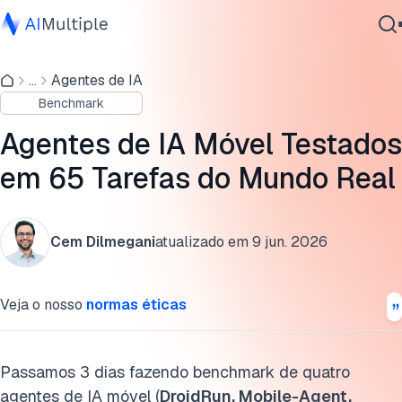
Comparação de desempenho dos agentes de IA móvel
...
Agentes de IA
IA Agêntica
Comparação de tempo de execução dos agentes de IA
Benchmark
Segurança cibernética
móvel
Dados
Agentes de IA Móvel Testados
Visão geral dos agentes de IA móvel
Software Empresarial
em 65 Tarefas do Mundo Real
Serviços
Recursos de agentes de IA móvel
Execução em nuvem e no dispositivo para agentes de IA
Cem Dilmegani
atualizado em
9 jun. 2026
móvel
Contate-nos
Riscos de segurança e privacidade em agentes de IA móve
Veja o nosso
normas éticas
Metodologia de benchmark
Possíveis razões por trás das diferenças de desempenho
Passamos 3 dias fazendo benchmark de quatro
em agentes de IA móvel
agentes de IA móvel (
DroidRun, Mobile-Agent,