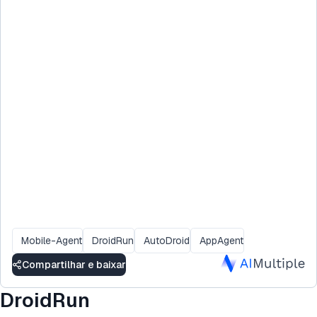
Mobile-Agent
DroidRun
AutoDroid
AppAgent
Compartilhar e baixar
DroidRun