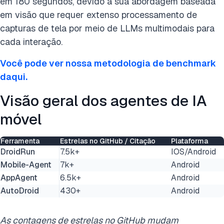
em 180 segundos, devido à sua abordagem baseada
em visão que requer extenso processamento de
capturas de tela por meio de LLMs multimodais para
cada interação.
Você pode ver nossa metodologia de benchmark
daqui.
Visão geral dos agentes de IA
móvel
Ferramenta
Estrelas no GitHub / Citação
Plataforma
DroidRun
7.5k+
IOS/Android
Mobile-Agent
7k+
Android
AppAgent
6.5k+
Android
AutoDroid
430+
Android
As contagens de estrelas no GitHub mudam