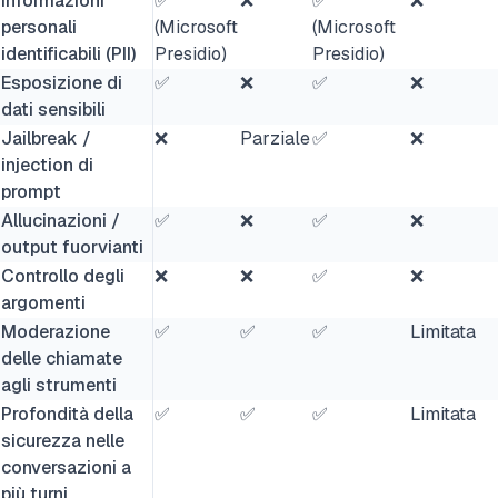
Informazioni
✅
❌
✅
❌
personali
(Microsoft
(Microsoft
identificabili (PII)
Presidio)
Presidio)
Esposizione di
✅
❌
✅
❌
dati sensibili
Jailbreak /
❌
Parziale
✅
❌
injection di
prompt
Allucinazioni /
✅
❌
✅
❌
output fuorvianti
Controllo degli
❌
❌
✅
❌
argomenti
Moderazione
✅
✅
✅
Limitata
delle chiamate
agli strumenti
Profondità della
✅
✅
✅
Limitata
sicurezza nelle
conversazioni a
più turni