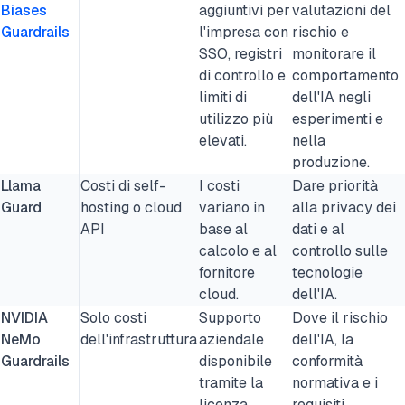
Biases
aggiuntivi per
valutazioni del
Guardrails
l'impresa con
rischio e
SSO, registri
monitorare il
di controllo e
comportamento
limiti di
dell'IA negli
utilizzo più
esperimenti e
elevati.
nella
produzione.
Llama
Costi di self-
I costi
Dare priorità
Guard
hosting o cloud
variano in
alla privacy dei
API
base al
dati e al
calcolo e al
controllo sulle
fornitore
tecnologie
cloud.
dell'IA.
NVIDIA
Solo costi
Supporto
Dove il rischio
NeMo
dell'infrastruttura
aziendale
dell'IA, la
Guardrails
disponibile
conformità
tramite la
normativa e i
licenza
requisiti