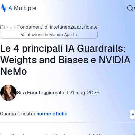
Le 4 principali IA guardrails
...
Fondamenti di intelligenza artificiale
IA Agente
Confronto delle funzionalità
Valutazione in Mondo Aperto
Sicurezza Informatica
Cos'è l'IA guardrails?
Dati
Le 4 principali IA Guardrails:
Software Aziendale
Architettura delle guardrails
Weights and Biases e NVIDIA
Servizi
NeMo
I tipi di IA guardrails
Casi d'uso delle IA guardrails
Contattaci
Sıla Ermut
aggiornato il
21 mag. 2026
Red teaming: come i principali laboratori stressano i
modelli prima della distribuzione
Guarda il nostro
norme etiche
Vantaggi delle IA guardrails
Sfide delle IA guardrails