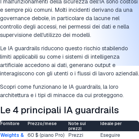
I malfunzionamenti della sicurezza dell'IA sono costosi
FAQ
e sempre più comuni. Molti incidenti derivano da una
governance debole, in particolare da lacune nel
Cita questa ricerca
controllo degli accessi, nei permessi dei dati e nella
supervisione dell'utilizzo dei modelli.
Le IA guardrails riducono questo rischio stabilendo
limiti applicabili su come i sistemi di intelligenza
artificiale accedono ai dati, generano output e
interagiscono con gli utenti o i flussi di lavoro aziendali.
Scopri come funzionano le IA guardrails, la loro
architettura e i tipi di minacce da cui proteggono.
Le 4 principali IA guardrails
Fornitore
Prezzo/mese
Note sui
Ideale per
prezzi
Weights &
60 $ (piano Pro)
Prezzi
Eseguire