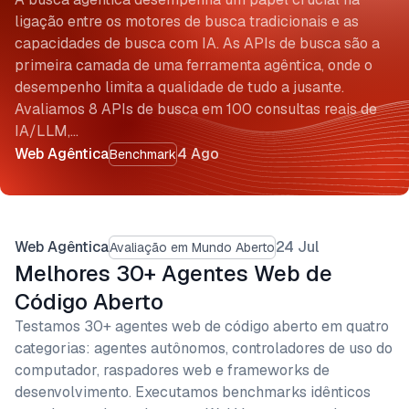
ligação entre os motores de busca tradicionais e as
capacidades de busca com IA. As APIs de busca são a
primeira camada de uma ferramenta agêntica, onde o
desempenho limita a qualidade de tudo a jusante.
Avaliamos 8 APIs de busca em 100 consultas reais de
IA/LLM,…
Web Agêntica
4 Ago
Benchmark
Web Agêntica
24 Jul
Avaliação em Mundo Aberto
Melhores 30+ Agentes Web de
Código Aberto
Testamos 30+ agentes web de código aberto em quatro
categorias: agentes autônomos, controladores de uso do
computador, raspadores web e frameworks de
desenvolvimento. Executamos benchmarks idênticos