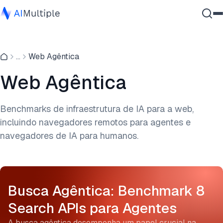
IA Agêntica
...
Web Agêntica
Segurança cibernética
Dados
Web Agêntica
Software Empresarial
Serviços
Benchmarks de infraestrutura de IA para a web,
incluindo navegadores remotos para agentes e
navegadores de IA para humanos.
Contate-nos
Busca Agêntica: Benchmark 8
Search APIs para Agentes
A busca agêntica desempenha um papel crucial na