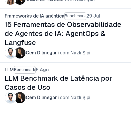
Frameworks de IA agêntica
29 Jul
Benchmark
15 Ferramentas de Observabilidade
de Agentes de IA: AgentOps &
Langfuse
Cem Dilmegani
com
Nazlı Şipi
LLM
6 Ago
Benchmark
LLM Benchmark de Latência por
Casos de Uso
Cem Dilmegani
com
Nazlı Şipi