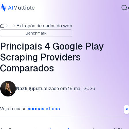
Google Play scraping benchmark
...
Extração de dados da web
IA Agêntica
Quais dados você pode extrair do Google Play
Benchmark
Segurança cibernética
Google Play scraping providers
Dados
Principais 4 Google Play
Software Empresarial
Como os provedores lidam com comentários de usuários n
Scraping Providers
Serviços
Google Play?
Comparados
Google Play scraping benchmark methodology
Perguntas frequentes
Contate-nos
Nazlı Şipi
atualizado em
19 mai. 2026
Cite este benchmark
Veja o nosso
normas éticas