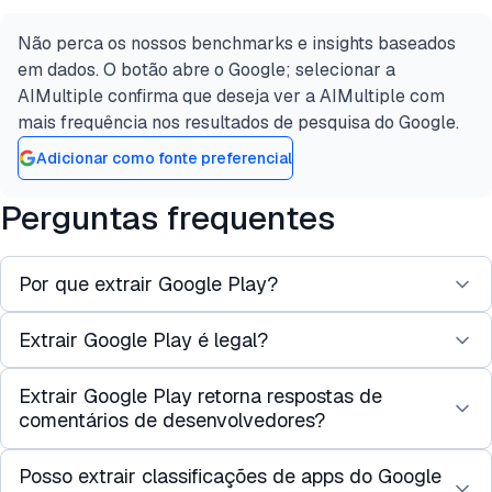
Não perca os nossos benchmarks e insights baseados
em dados. O botão abre o Google; selecionar a
AIMultiple confirma que deseja ver a AIMultiple com
mais frequência nos resultados de pesquisa do Google.
Adicionar como fonte preferencial
Perguntas frequentes
Por que extrair Google Play?
Extrair Google Play é legal?
O Google Play é o maior canal de distribuição para
apps Android, e suas páginas de produtos expõem
Extrair Google Play retorna respostas de
Páginas públicas do Google Play podem ser
uma ampla fatia de sinais de mercado úteis:
comentários de desenvolvedores?
acessadas sem autenticação, e extrair dados da
classificações de apps dentro de categorias,
web publicamente disponíveis é tratado como
preços, níveis de compra no app, faixas exatas de
Posso extrair classificações de apps do Google
Sim, quando desenvolvedores respondem a
legal em muitas jurisdições, embora as regras
download, cadência de versão, notas de