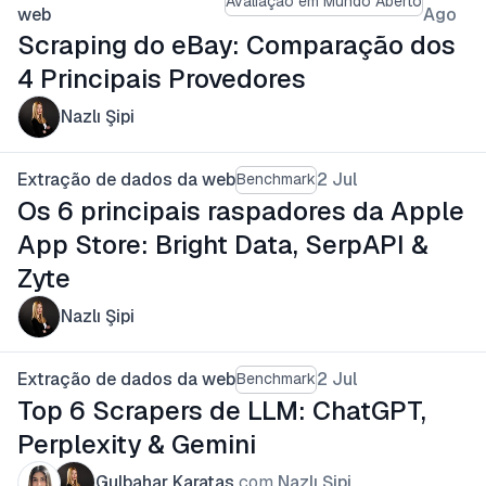
Avaliação em Mundo Aberto
web
Ago
Scraping do eBay: Comparação dos
4 Principais Provedores
Nazlı Şipi
Extração de dados da web
2 Jul
Benchmark
Os 6 principais raspadores da Apple
App Store: Bright Data, SerpAPI &
Zyte
Nazlı Şipi
Extração de dados da web
2 Jul
Benchmark
Top 6 Scrapers de LLM: ChatGPT,
Perplexity & Gemini
Gulbahar Karatas
com
Nazlı Şipi