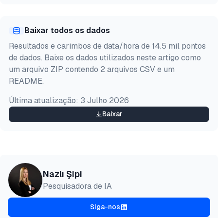
Pré-
HTML
Copiar
visualização
Baixar todos os dados
@misc{sipi2026,

Resultados e carimbos de data/hora de 14.5 mil pontos
  author = {Şipi, Nazlı},

de dados. Baixe os dados utilizados neste artigo como
  title  = {{Principais 4 Google Play Scraping Prov
um arquivo ZIP contendo 2 arquivos CSV e um
  year   = {2026},

README.
  month  = may,

  howpublished    = {\url{https://aimultiple.com/go
Última atualização:
3 Julho 2026
  note   = {AIMultiple. Acessado em 19 Maio 2026}

}
Baixar
Nazlı Şipi
Pesquisadora de IA
Siga-nos