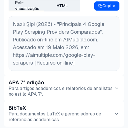
dataset diferente para os outros tipos de loja.
Pré-
HTML
Copiar
visualização
Nazlı Şipi (2026) - "Principais 4 Google
Play Scraping Providers Comparados".
Publicado on-line em AIMultiple.com.
Acessado em 19 Maio 2026, em:
https://aimultiple.com/google-play-
scrapers [Recurso on-line]
APA 7ª edição
Para artigos acadêmicos e relatórios de analistas
no estilo APA 7ª.
BibTeX
Pré-
HTML
Copiar
Para documentos LaTeX e gerenciadores de
visualização
referências acadêmicas.