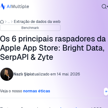
Teste comparativo de raspagem da Apple App Store
...
Extração de dados da web
IA Agêntica
Campos de dados que você pode raspar da App Store
Benchmark
Segurança cibernética
Provedores da Apple App Store e resultados do teste
Dados
Os 6 principais raspadores da
comparativo
Software Empresarial
Apple App Store: Bright Data,
Serviços
Perguntas frequentes
SerpAPI & Zyte
Cite este benchmark
Contate-nos
Nazlı Şipi
atualizado em
14 mai. 2026
Veja o nosso
normas éticas