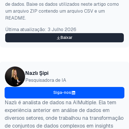
  author = {Şipi, Nazlı},

de dados. Baixe os dados utilizados neste artigo como
  title  = {{Os 6 principais raspadores da Apple A
um arquivo ZIP contendo um arquivo CSV e um
  year   = {2026},

README.
  month  = may,

  howpublished    = {\url{https://aimultiple.com/ap
Última atualização:
3 Julho 2026
  note   = {AIMultiple. Acessado em 14 Maio 2026}

}
Baixar
Nazlı Şipi
Pesquisadora de IA
Siga-nos
Nazlı é analista de dados na AIMultiple. Ela tem
experiência anterior em análise de dados em
diversos setores, onde trabalhou na transformação
de conjuntos de dados complexos em insights