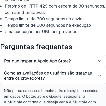
Retorno de HTTP 429 com espera de 30 segundos,
com até 3 tentativas
Tempo limite de 300 segundos no envio
Tempo limite de 600 segundos na execução
Uma execução por URL por provedor
Perguntas frequentes
Por que raspar a Apple App Store?
Como as avaliações de usuários são tratadas
A Apple App Store contém informações
entre os provedores?
detalhadas sobre milhões de aplicativos, incluindo
preços, classificações, avaliações de usuários,
Não perca os nossos benchmarks e insights baseados
O suporte a avaliações varia muito entre os
histórico de versões, compras no aplicativo e
em dados. O botão abre o Google; selecionar a
provedores. Bright Data possui um conjunto de
screenshots. Raspar esses dados transforma um
AIMultiple confirma que deseja ver a AIMultiple com
dados dedicado
Apple App Store Reviews,
catálogo estático em uma fonte dinâmica de