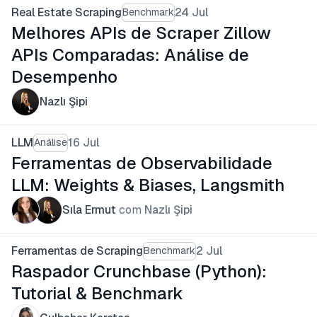
Real Estate Scraping
24 Jul
Benchmark
Melhores APIs de Scraper Zillow
APIs Comparadas: Análise de
Desempenho
Nazlı Şipi
LLM
16 Jul
Análise
Ferramentas de Observabilidade
LLM: Weights & Biases, Langsmith
Sıla Ermut
com
Nazlı Şipi
Ferramentas de Scraping
2 Jul
Benchmark
Raspador Crunchbase (Python):
Tutorial & Benchmark