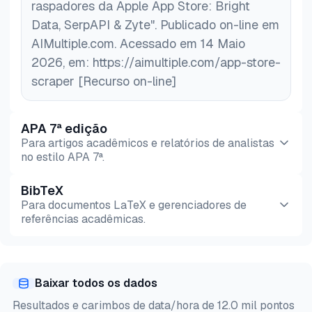
raspadores da Apple App Store: Bright
Data, SerpAPI & Zyte". Publicado on-line em
AIMultiple.com. Acessado em 14 Maio
2026, em: https://aimultiple.com/app-store-
scraper [Recurso on-line]
APA 7ª edição
Para artigos acadêmicos e relatórios de analistas
no estilo APA 7ª.
BibTeX
Pré-
HTML
Copiar
Para documentos LaTeX e gerenciadores de
visualização
referências acadêmicas.
Pré-
HTML
Copiar
visualização
Baixar todos os dados
@misc{sipi2026,

Resultados e carimbos de data/hora de 12.0 mil pontos