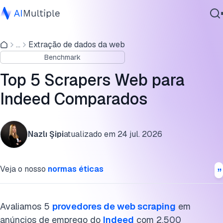
Benchmark de anúncios de emprego do Indeed
...
Extração de dados da web
IA Agêntica
O que você pode extrair de anúncios de emprego do Indeed
Benchmark
Segurança cibernética
Preços de scraper do Indeed
Dados
Top 5 Scrapers Web para
Software Empresarial
Scrapers do Indeed output & opções de teste gratuito
Indeed Comparados
Serviços
Os melhores scrapers do Indeed
Nazlı Şipi
atualizado em
24 jul. 2026
Indeed robots.txt e política de scraping
Contate-nos
Metodologia do benchmark de anúncios de emprego do
Veja o nosso
normas éticas
Indeed
Perguntas frequentes
Avaliamos 5
provedores de web scraping
em
Cite este benchmark
anúncios de emprego do
Indeed
com 2,500