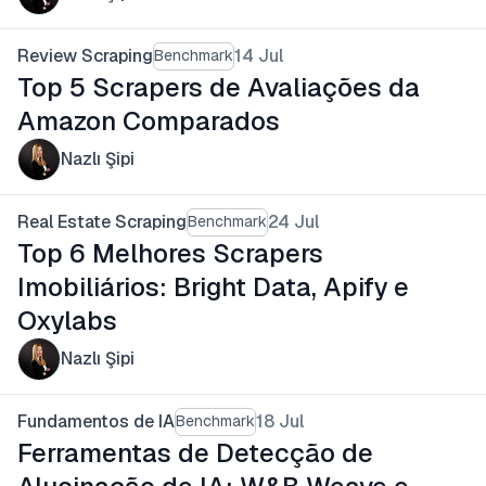
Review Scraping
14 Jul
Benchmark
Top 5 Scrapers de Avaliações da
Amazon Comparados
Nazlı Şipi
Real Estate Scraping
24 Jul
Benchmark
Top 6 Melhores Scrapers
Imobiliários: Bright Data, Apify e
Oxylabs
Nazlı Şipi
Fundamentos de IA
18 Jul
Benchmark
Ferramentas de Detecção de