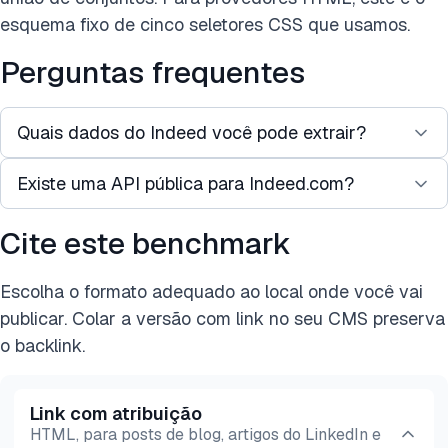
esquema fixo de cinco seletores CSS que usamos.
Perguntas frequentes
Quais dados do Indeed você pode extrair?
Existe uma API pública para Indeed.com?
Aqui estão alguns exemplos de dados de anúncios
de emprego que podem ser extraídos do Indeed:
Cite este benchmark
Sim, o Indeed oferece APIs públicas oficiais. Para
Título da vaga
acessar essas APIs, você precisa se tornar um
Nome da empresa
Escolha o formato adequado ao local onde você vai
parceiro do Indeed, configurar um aplicativo no
Localização
(cidade, estado, às vezes indicador
publicar. Colar a versão com link no seu CMS preserva
Console de Parceiros, obter credenciais e usar
remoto)
o backlink.
OAuth para obter tokens de acesso. Veja como
Descrição/responsabilidades da vaga
elas funcionam e o que fornecem:
Informações salariais
(quando divulgadas ou
Link com atribuição
Job Sync API (GraphQL):
Permite que parceiros
estimadas)
HTML, para posts de blog, artigos do LinkedIn e
de ATS (Sistema de Rastreamento de Candidatos)
Tipo de contratação
(tempo integral, meio