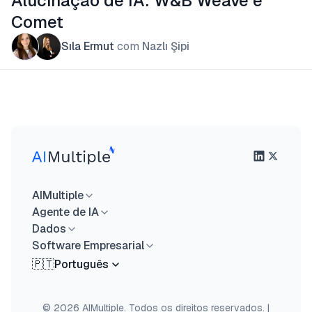
Alucinação de IA: W&B Weave e
Comet
Sıla Ermut
com
Nazlı Şipi
AIMultiple
Agente de IA
Dados
Software Empresarial
🇵🇹
Português
© 2026 AIMultiple. Todos os direitos reservados.
|