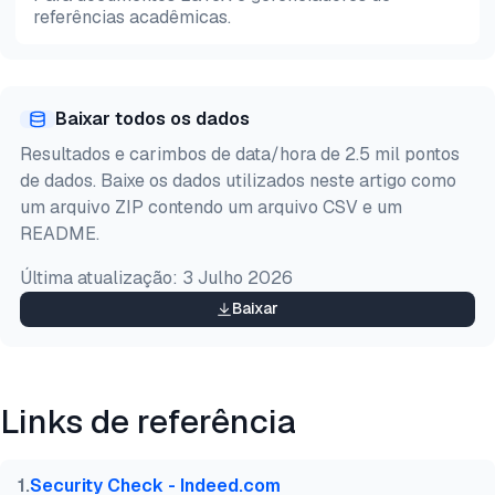
referências acadêmicas.
Pré-
HTML
Copiar
visualização
Baixar todos os dados
@misc{sipi2026,

Resultados e carimbos de data/hora de 2.5 mil pontos
  author = {Şipi, Nazlı},

de dados. Baixe os dados utilizados neste artigo como
  title  = {{Top 5 Scrapers Web para Indeed Compara
um arquivo ZIP contendo um arquivo CSV e um
  year   = {2026},

README.
  month  = jul,

  howpublished    = {\url{https://aimultiple.com/in
Última atualização:
3 Julho 2026
  note   = {AIMultiple. Acessado em 24 Julho 2026}

}
Baixar
Links de referência
1
.
Security Check - Indeed.com