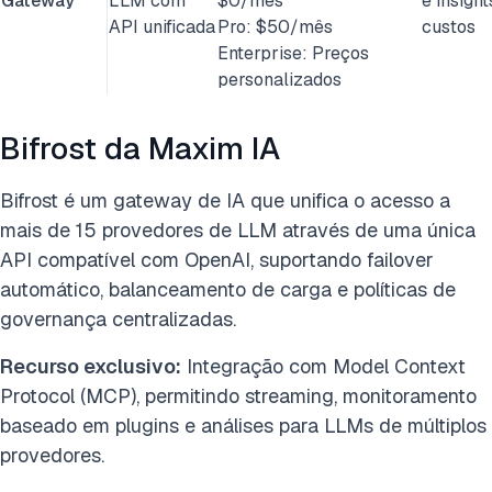
Gateway
LLM com
$0/mês
e insight
API unificada
Pro: $50/mês
custos
Enterprise: Preços
personalizados
Bifrost da Maxim IA
Bifrost é um gateway de IA que unifica o acesso a
mais de 15 provedores de LLM através de uma única
API compatível com OpenAI, suportando failover
automático, balanceamento de carga e políticas de
governança centralizadas.
Recurso exclusivo:
Integração com Model Context
Protocol (MCP), permitindo streaming, monitoramento
baseado em plugins e análises para LLMs de múltiplos
provedores.