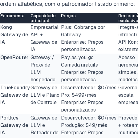
ordem alfabética, com o patrocinador listado primeiro:
Ferramenta
Capacidade
Preços
Recursos
principal
exclusiv
Kong
Empresarial
Plus: Cobrança por
Integra-
Gateway de
API +
Gateway
infraest
IA
Gateway de
Enterprise: Preços
API Kon
IA
personalizados
existent
OpenRouter
Gateway /
Pay‑as‑you‑go
Acesso
Proxy de
Camada gratuita
gerenci
LLM
Enterprise: Preços
simples 
hospedado
personalizados
modelos
TrueFoundry
Gateway de
Desenvolvedor: $0/mês
Governa
Gateway de
LLM e Plano
Pro: $499/mês
escala
IA
de Controle
Enterprise: Preços
empresa
personalizados
Portkey
Gateway de
Desenvolvedor: $0/mês
Provedo
Gateway de
LLM e
Produção: $49/mês
+ rotea
IA
Roteador de
Enterprise: Preços
multimo