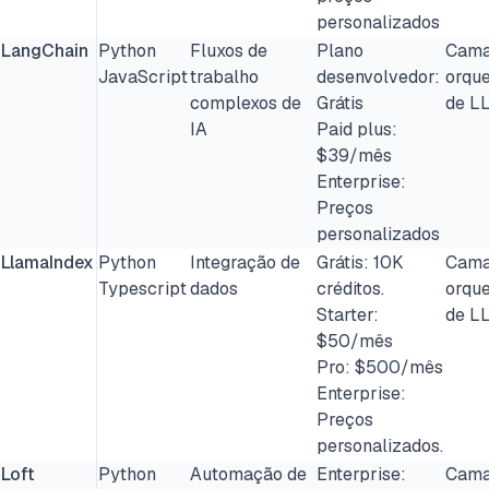
personalizados
LangChain
Python
Fluxos de
Plano
Cama
JavaScript
trabalho
desenvolvedor:
orqu
complexos de
Grátis
de L
IA
Paid plus:
$39/mês
Enterprise:
Preços
personalizados
LlamaIndex
Python
Integração de
Grátis: 10K
Cama
Typescript
dados
créditos.
orqu
Starter:
de L
$50/mês
Pro: $500/mês
Enterprise:
Preços
personalizados.
Loft
Python
Automação de
Enterprise:
Cama