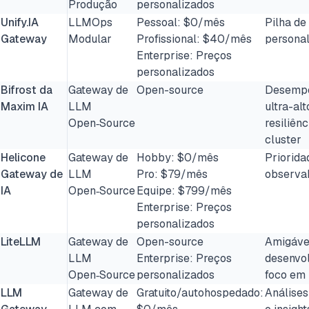
Produção
personalizados
Unify.IA
LLMOps
Pessoal: $0/mês
Pilha de
Gateway
Modular
Profissional: $40/mês
personal
Enterprise: Preços
personalizados
Bifrost da
Gateway de
Open-source
Desemp
Maxim IA
LLM
ultra-alt
Open‑Source
resiliênc
cluster
Helicone
Gateway de
Hobby: $0/mês
Priorida
Gateway de
LLM
Pro: $79/mês
observab
IA
Open‑Source
Equipe: $799/mês
Enterprise: Preços
personalizados
LiteLLM
Gateway de
Open-source
Amigáve
LLM
Enterprise: Preços
desenvol
Open‑Source
personalizados
foco em
LLM
Gateway de
Gratuito/autohospedado:
Análises 