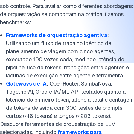
4 desafios de orquestração de LLM e estratégias de
sob controle. Para avaliar como diferentes abordagens
mitigação
de orquestração se comportam na prática, fizemos
benchmarks:
A orquestração é um componente-chave do LLM?
Frameworks de orquestração agentiva
:
Leitura adicional
Utilizando um fluxo de trabalho idêntico de
Cite esta pesquisa
planejamento de viagem com cinco agentes,
executado 100 vezes cada, medindo latência do
pipeline, uso de tokens, transições entre agentes e
lacunas de execução entre agente e ferramenta.
Gateways de IA
: OpenRouter, SambaNova,
TogetherAI, Groq e IA/ML API testados quanto à
latência do primeiro token, latência total e contagem
de tokens de saída com 300 testes de prompts
curtos (≈18 tokens) e longos (≈203 tokens).
Descubra ferramentas de orquestração de LLM
selecionadas, incluindo
frameworks para