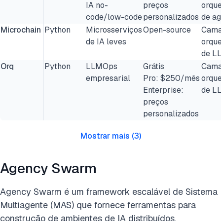
IA no-
preços
orqu
code/low-code
personalizados
de ag
Microchain
Python
Microsserviços
Open-source
Cama
de IA leves
orqu
de L
Orq
Python
LLMOps
Grátis
Cama
empresarial
Pro: $250/mês
orqu
Enterprise:
de L
preços
personalizados
Mostrar mais
(
3
)
Agency Swarm
Agency Swarm é um framework escalável de Sistema
Multiagente (MAS) que fornece ferramentas para
construção de ambientes de IA distribuídos.