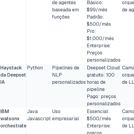
de agentes
Básico:
orqu
baseada em
$99/mês
de ag
funções
Padrão:
$500/mês
Pro:
$1,000/mês
Enterprise:
Preços
personalizados
Haystack
Python
Pipelines de
Deepset Cloud
Cama
da Deepset
NLP
gratuito: 100
orqu
IA
personalizados
horas de
de L
pipeline
Pago: preços
personalizados
IBM
Java
Uso
Essencial:
Cama
watsonx
Javascript
empresarial
$500/mês
orqu
orchestrate
Enterprise:
de L
preços