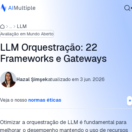
O que é orquestração em LLM?
...
LLM
IA Agêntica
Qual é a melhor plataforma para orquestração de LLM?
Avaliação em Mundo Aberto
Segurança cibernética
1. Plataformas baseadas em gateway
Dados
LLM Orquestração: 22
Software Empresarial
2. Frameworks para desenvolvedores
Frameworks e Gateways
Serviços
Como escolher o framework de orquestração de LLM
certo?
Hazal Şimşek
atualizado em
3 jun. 2026
Como funcionam as ferramentas de orquestração de LLM?
Contate-nos
Veja o nosso
normas éticas
Por que a orquestração de LLM é importante em
aplicações em tempo real?
4 práticas recomendadas de orquestração de LLM
Otimizar a orquestração de LLM é fundamental para
melhorar o desempenho mantendo o uso de recursos