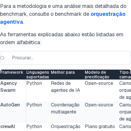
Para a metodologia e uma análise mais detalhada do
benchmark, consulte o benchmark de
orquestração
agentiva
.
As ferramentas explicadas abaixo estão listadas em
ordem alfabética:
Framework
Linguagens
Melhor para
Modelo de
Tipo 
suportadas
precificação
cama
Agency
Python
Redes de
Open-source
Cama
Swarm
agentes de IA
orqu
de ag
AutoGen
Python
Coordenação
Open-source
Cama
multiagente
orqu
de ag
crewAI
Python
Orquestração
Plano gratuito
Cama